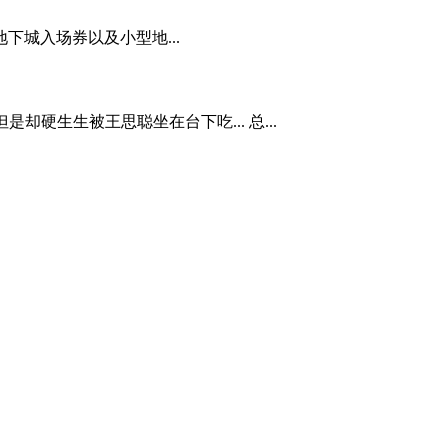
下城入场券以及小型地...
却硬生生被王思聪坐在台下吃... 总...