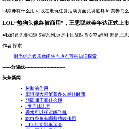
lol票券有什么用 可以在电玩任务活动页面兑换道具 lol票券
LOL“热狗头像终被商用”，王思聪款美年达正式上市，
●我们首先要知道,S赛系列,这是中国战队首次夺冠啊! 但是,王思
作者:探索
时尚
综合
娱乐
休闲
焦点
热点
百科
知识
探索
------分隔线----------------------------
头条新闻
树胶的作用
阳澄湖大闸蟹蒸多久最佳时间
阴阳师于家什么梗
c罗足球比赛
香水可以托运吗飞机
吃白条鱼有哪些功效作用
2016年女排奥运会