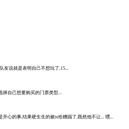
友说就是表明自己不想玩了,15...
二步,选择自己想要购买的门票类型...
的事,结果硬生生的被tx给糟蹋了,既然他不让... 嘿...