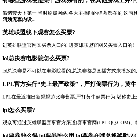
有哪些游戏梗是某个游戏独有的，在其他游戏上并不
假猪套天下第一 当时刷爆网络,各大主播间的弹幕都在刷,这句
阿姨无套内设
...
英雄联盟线下观赛怎么买票?
进英雄联盟官网又买票入口的! 进英雄联盟官网又买票入口的!
lol总决赛电影院怎么买票?
lol总决赛是不可以在电影院看的,总决赛都是直播方式来播放
LPL官方实行“史上最严政策”，严打倒票行为，黄牛即
LPL在最近推出新规规范比赛售票,严打黄牛倒票行为,堪称史上最
lpl怎么买票?
观众可通过英雄联盟赛事官方渠道(赛事官网(LPL.QQ.COM)、掌
lol票券肿么得 lol票券肿么用 lol票券在哪兑换奖励-