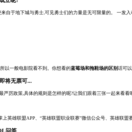
成立呢?
梗来自于地下城与勇士,可见勇士们的力量是无可限量的。 一发入
的,所以一般电影院看不到。你想看的
蓝莓场和拖鞋场的区别
话可以
将无票可...
严厉政策,具体的规则是怎样的呢?让我们跟着三张一起来看看吧! 随
上英雄联盟APP、“英雄联盟职业联赛”微信公众号、英雄联盟赛事官方小程
ZOL问答