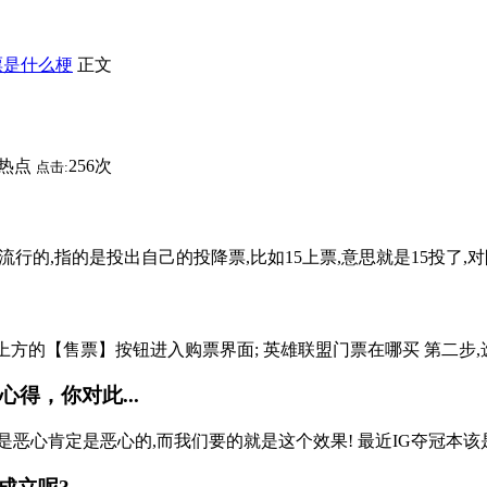
票是什么梗
正文
热点
256次
点击:
行的,指的是投出自己的投降票,比如15上票,意思就是15投了,对队
x.shtml,选择上方的【售票】按钮进入购票界面; 英雄联盟门票在哪买 第
得，你对此...
是恶心肯定是恶心的,而我们要的就是这个效果! 最近IG夺冠本该是开心