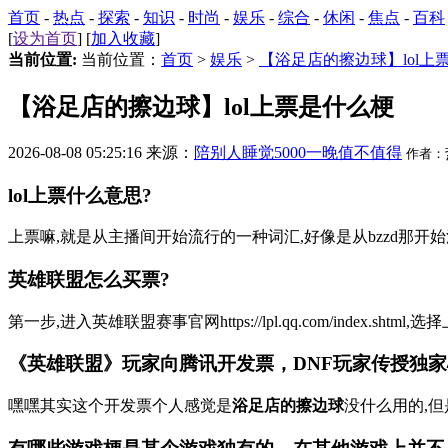
首页
-
热点
-
探索
-
知识
-
时尚
-
娱乐
-
综合
-
休闲
-
焦点
-
百科
[
设为首页
] [
加入收藏
]
当前位置:
当前位置：
首页
>
娱乐
>
【浴足店的擦边球】lol上
【浴足店的擦边球】lol上票是什么梗
2026-08-08 05:25:16 来源：
陪别人睡觉5000一晚值不值得
作者：
lol上票什么意思?
上票嘛,就是从主播间开始流行的一种词汇,好像是从bzzd那开始流
英雄联盟怎么买票?
第一步,进入英雄联盟赛事官网https://lpl.qq.com/inde
《英雄联盟》玩家向腾讯开发票，DNF玩家传授独家心
嘿嘿其实这个开发票个人感觉是
浴足店的擦边球
没什么用的,但