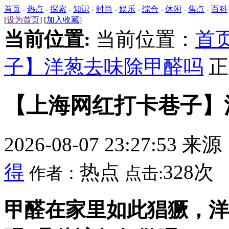
首页
-
热点
-
探索
-
知识
-
时尚
-
娱乐
-
综合
-
休闲
-
焦点
-
百科
[
设为首页
] [
加入收藏
]
当前位置:
当前位置：
首
子】洋葱去味除甲醛吗
正
【上海网红打卡巷子】
2026-08-07 23:27:53 来
得
热点
328次
作者：
点击:
甲醛在家里如此猖獗，洋