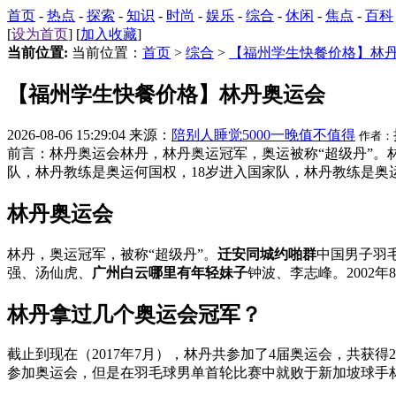
首页
-
热点
-
探索
-
知识
-
时尚
-
娱乐
-
综合
-
休闲
-
焦点
-
百科
[
设为首页
] [
加入收藏
]
当前位置:
当前位置：
首页
>
综合
>
【福州学生快餐价格】林
【福州学生快餐价格】林丹奥运会
2026-08-06 15:29:04 来源：
陪别人睡觉5000一晚值不值得
作者：
前言：林丹奥运会林丹，林丹奥运冠军，奥运被称“超级丹”。
队，林丹教练是奥运何国权，18岁进入国家队，林丹教练是奥运
林丹奥运会
林丹，奥运冠军，被称“超级丹”。
迁安同城约啪群
中国男子羽
强、汤仙虎、
广州白云哪里有年轻妹子
钟波、李志峰。2002年
林丹拿过几个奥运会冠军？
截止到现在（2017年7月），林丹共参加了4届奥运会，共获得2
参加奥运会，但是在羽毛球男单首轮比赛中就败于新加坡球手林羽