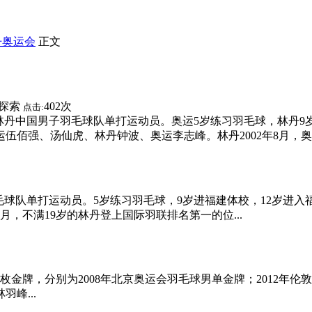
丹奥运会
正文
探索
402次
点击:
林丹中国男子羽毛球队单打运动员。奥运5岁练习羽毛球，林丹9
伍佰强、汤仙虎、林丹钟波、奥运李志峰。林丹2002年8月，奥运
毛球队单打运动员。5岁练习羽毛球，9岁进福建体校，12岁进入
8月，不满19岁的林丹登上国际羽联排名第一的位...
枚金牌，分别为2008年北京奥运会羽毛球男单金牌；2012年伦
峰...