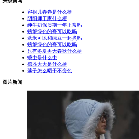
头条新闻
容祖儿春卷是什么梗
阴阳师于家什么梗
纯牛奶保质期一年正常吗
螃蟹绿色的膏可以吃吗
薏米可以和绿豆一起煮吗
螃蟹绿色的膏可以吃吗
只有冬夏再无春秋什么梗
蠊虫是什么虫
德胜大大是什么梗
莲子怎么晒干不变色
图片新闻