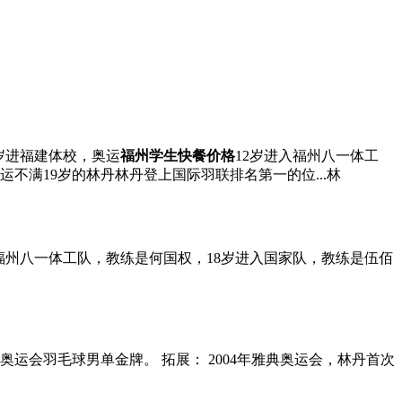
岁进福建体校，奥运
福州学生快餐价格
12岁进入福州八一体工
不满19岁的林丹林丹登上国际羽联排名第一的位...林
福州八一体工队，教练是何国权，18岁进入国家队，教练是伍佰
敦奥运会羽毛球男单金牌。 拓展： 2004年雅典奥运会，林丹首次