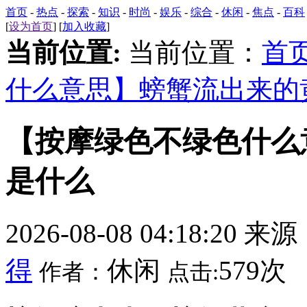
首页
-
热点
-
探索
-
知识
-
时尚
-
娱乐
-
综合
-
休闲
-
焦点
-
百科
[
设为首页
] [
加入收藏
]
当前位置:
当前位置：
首
什么意思】螃蟹流出来的
【按摩绿色不绿色什么
是什么
2026-08-08 04:18:20 来
得
休闲
579次
作者：
点击: