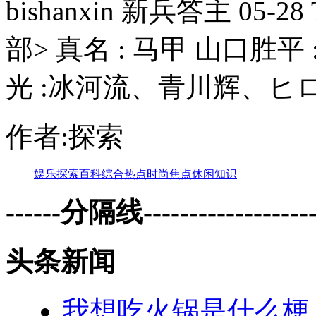
bishanxin 新兵答主 05
部> 真名 : 马甲 山口胜平
光 :冰河流、青川辉、ヒロ
作者:探索
娱乐
探索
百科
综合
热点
时尚
焦点
休闲
知识
------分隔线--------------------
头条新闻
我想吃火锅是什么梗