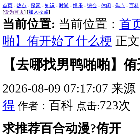
首页
-
热点
-
探索
-
知识
-
时尚
-
娱乐
-
综合
-
休闲
-
焦点
-
百科
[
设为首页
] [
加入收藏
]
当前位置:
当前位置：
首
啪】侑开始了什么梗
正文
【去哪找男鸭啪啪】侑
2026-08-09 07:17:07 来
得
百科
723次
作者：
点击:
求推荐百合动漫?侑开