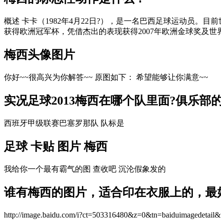
概述 卡卡（1982年4月22日?），是一名巴西足球运动员。
获得欧洲冠军杯，凭借杰出的表现获得2007年欧洲金球奖及世界足
梅西头像图片
你好~~很高兴为你解答~~ 原图如下： 希望能够让你满意~~
实况足球2013梅西在哪个队里面?俱乐部的
西班牙甲级联赛巴塞罗那队 队标是
足球 卡贴 图片 梅西
我给你一个最有霸气的图 查收吧 沉沦假象发的
谁有梅西的图片，适合印在衣服上的，最
http://image.baidu.com/i?ct=503316480&z=0&tn=baidui