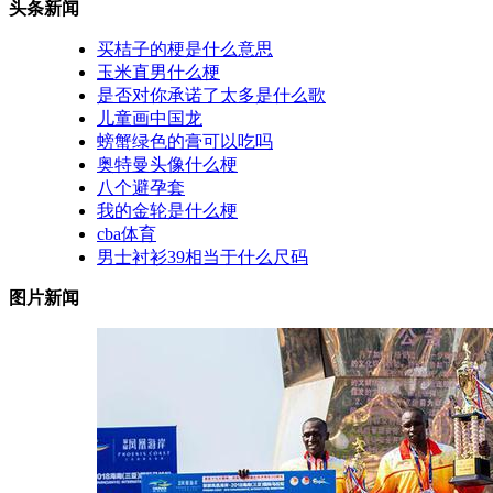
头条新闻
买桔子的梗是什么意思
玉米直男什么梗
是否对你承诺了太多是什么歌
儿童画中国龙
螃蟹绿色的膏可以吃吗
奥特曼头像什么梗
八个避孕套
我的金轮是什么梗
cba体育
男士衬衫39相当于什么尺码
图片新闻