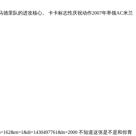
马德里队的进攻核心。 卡卡标志性庆祝动作2007年率领AC米兰
lm=-1&pn=162&rn=1&di=1430497761&ln=2000 不知道这张是不是和你胃