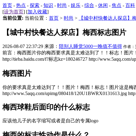
首页
-
热点
-
探索
-
知识
-
时尚
-
娱乐
-
综合
-
休闲
-
焦点
-
百科
[
设为首页
] [
加入收藏
]
当前位置:
当前位置：
首页
>
时尚
>
【城中村快餐达人探店】
【城中村快餐达人探店】梅西标志图片
2026-08-07 22:37:29 来源：
陪别人睡觉5000一晚值不值得
作者：
前言：梅西图片你的梅西要求真是太难达到了！！标志！图片
http://tieba.baidu.com/f?标志kz=180246727 http://www.5aqq.co
梅西图片
你的要求真是太难达到了！！图片！梅西！标志！图片这是梅
http://www.5aqq.com/upimg/080418/120U1BWRX0131613.jpg http:/
梅西球鞋后面印的什么标志
应该他儿子的名字缩写或者是自己的专属logo
梅西的标志性动作是什么？