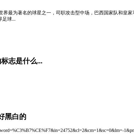
目前世界最为著名的球星之一，司职攻击型中场，巴西国家队和皇家
球...
标志是什么...
好黑白的
magedetail&word=%C3%B7%CE%F7&in=24752&cl=2&cm=1&sc=0&