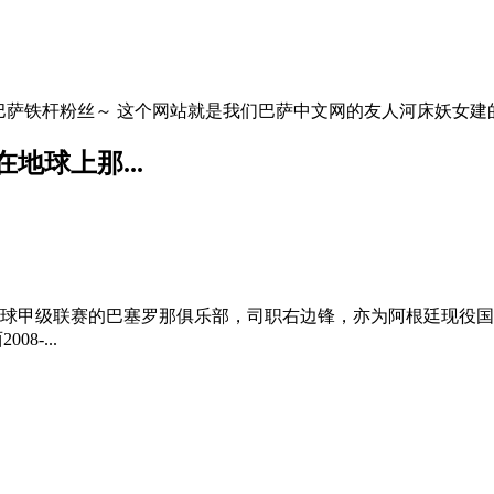
42 梅西中文网网址 我是巴萨铁杆粉丝～ 这个网站就是我们巴萨中文网的友人河床
地球上那...
班牙足球甲级联赛的巴塞罗那俱乐部，司职右边锋，亦为阿根廷现役
-...