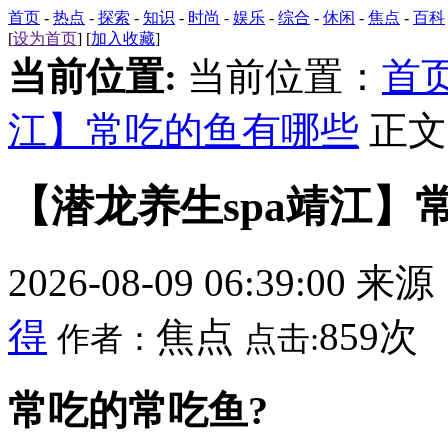
首页
-
热点
-
探索
-
知识
-
时尚
-
娱乐
-
综合
-
休闲
-
焦点
-
百科
[
设为首页
] [
加入收藏
]
当前位置:
当前位置：
首
江】常吃的鱼有哪些
正文
【潜龙养生spa靖江】
2026-08-09 06:39:00 来
得
焦点
859次
作者：
点击:
常吃的常吃鱼?