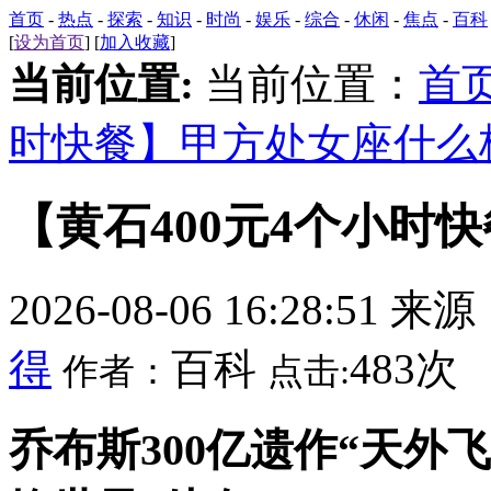
首页
-
热点
-
探索
-
知识
-
时尚
-
娱乐
-
综合
-
休闲
-
焦点
-
百科
[
设为首页
] [
加入收藏
]
当前位置:
当前位置：
首
时快餐】甲方处女座什么
【黄石400元4个小时
2026-08-06 16:28:51 来
得
百科
483次
作者：
点击:
乔布斯300亿遗作“天外