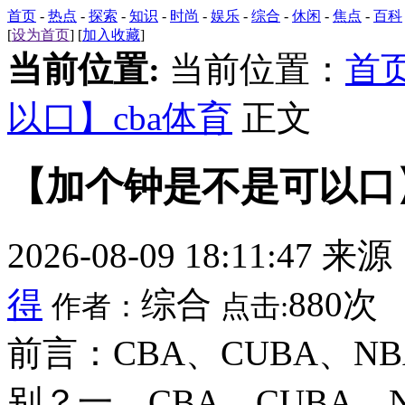
首页
-
热点
-
探索
-
知识
-
时尚
-
娱乐
-
综合
-
休闲
-
焦点
-
百科
[
设为首页
] [
加入收藏
]
当前位置:
当前位置：
首
以口】cba体育
正文
【加个钟是不是可以口】
2026-08-09 18:11:47 来
得
综合
880次
作者：
点击:
前言：CBA、CUBA、
别？一、CBA、CUBA、