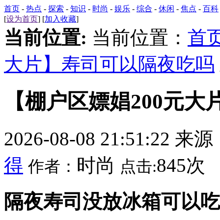
首页
-
热点
-
探索
-
知识
-
时尚
-
娱乐
-
综合
-
休闲
-
焦点
-
百科
[
设为首页
] [
加入收藏
]
当前位置:
当前位置：
首
大片】寿司可以隔夜吃吗
【棚户区嫖娼200元大
2026-08-08 21:51:22 来
得
时尚
845次
作者：
点击:
隔夜寿司没放冰箱可以吃