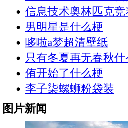
信息技术奥林匹克竞
男明星是什么梗
哆啦a梦超清壁纸
只有冬夏再无春秋什
侑开始了什么梗
李子柒螺蛳粉袋装
图片新闻