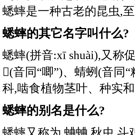
蟋蟀是一种古老的昆虫,至
蟋蟀的其它名字叫什么?
蟋蟀(拼音:xī shuài
𧉍(音同“唧”)、蜻蛚(音同
科,啮食植物茎叶、种实
蟋蟀的别名是什么?
蟋蟀又称为,蛐蛐,秋虫,