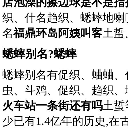
店泡澡的擦边球是不是指
织、什名趋织、蟋蟀地喇
名
福鼎环岛阿姨叫客
土蜇
蟋蟀别名?蟋蟀
蟋蟀别名有促织、蛐蛐、
虫、斗鸡、促织、趋织、
火车站一条街还有吗
土蜇
少已有1.4亿年的历史,在