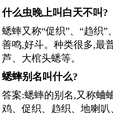
什么虫晚上叫白天不叫?
蟋蟀又称“促织”、“趋织”
善鸣,好斗。种类很多,最
芦、大棺头蟋等。
蟋蟀别名叫什么?
答案:蟋蟀的别名,又称
鸡、促织、趋织、地喇叭