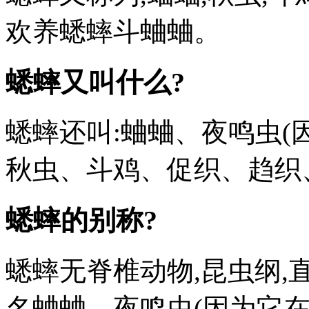
欢养蟋蟀斗蛐蛐。
蟋蟀又叫什么?
蟋蟀还叫:蛐蛐、夜鸣虫(
秋虫、斗鸡、促织、趋织
蟋蟀的别称?
蟋蟀无脊椎动物,昆虫纲,
名蛐蛐、夜鸣虫(因为它