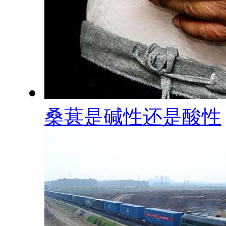
桑葚是碱性还是酸性