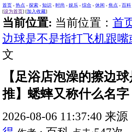
首页
-
热点
-
探索
-
知识
-
时尚
-
娱乐
-
综合
-
休闲
-
焦点
-
百科
[
设为首页
] [
加入收藏
]
当前位置:
当前位置：
首
边球是不是指打飞机跟嘴
文
【足浴店泡澡的擦边球
推】蟋蟀又称什么名字
2026-08-06 11:37:40 来