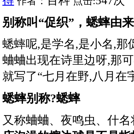
得
百科
547次
作者：
点击:
别称叫“促织”，蟋蟀由来
蟋蟀呢,是学名,是小名,
蛐蛐出现在诗里边呀,那可
就写了“七月在野,八月在
蟋蟀别称?蟋蟀
又称蛐蛐、夜鸣虫、什名