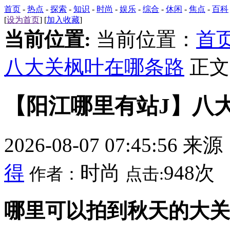
首页
-
热点
-
探索
-
知识
-
时尚
-
娱乐
-
综合
-
休闲
-
焦点
-
百科
[
设为首页
] [
加入收藏
]
当前位置:
当前位置：
首
八大关枫叶在哪条路
正文
【阳江哪里有站J】八
2026-08-07 07:45:56 来
得
时尚
948次
作者：
点击:
哪里可以拍到秋天的大关落