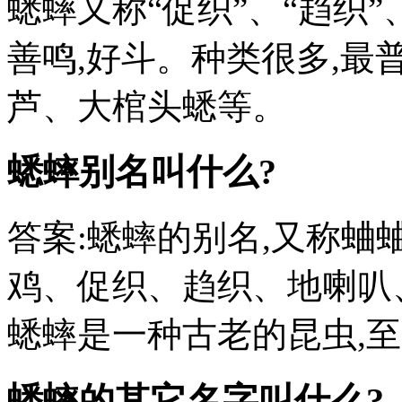
蟋蟀又称“促织”、“趋织”
善鸣,好斗。种类很多,最
芦、大棺头蟋等。
蟋蟀别名叫什么?
答案:蟋蟀的别名,又称
鸡、促织、趋织、地喇叭
蟋蟀是一种古老的昆虫,至
蟋蟀的其它名字叫什么?