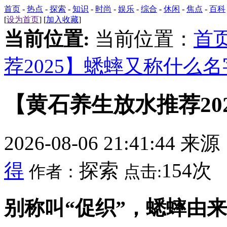
首页
-
热点
-
探索
-
知识
-
时尚
-
娱乐
-
综合
-
休闲
-
焦点
-
百科
[
设为首页
] [
加入收藏
]
当前位置:
当前位置：
首
荐2025】蟋蟀又称什么名
【黄石养生放水推荐20
2026-08-06 21:41:44 来
得
探索
154次
作者：
点击:
别称叫“促织”，蟋蟀由来