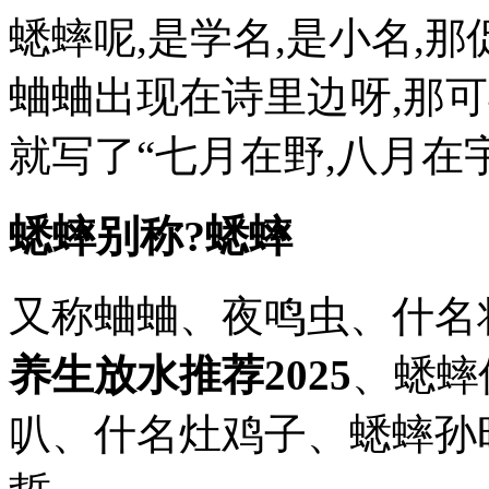
蟋蟀呢,是学名,是小名,
蛐蛐出现在诗里边呀,那可
就写了“七月在野,八月在
蟋蟀别称?蟋蟀
又称蛐蛐、夜鸣虫、什名
养生放水推荐2025
、蟋蟀
叭、什名灶鸡子、蟋蟀孙