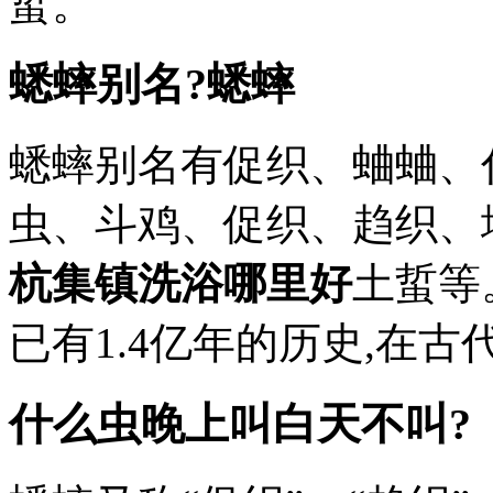
蜇。
蟋蟀别名?蟋蟀
蟋蟀别名有促织、蛐蛐、
虫、斗鸡、促织、趋织、
杭集镇洗浴哪里好
土蜇等
已有1.4亿年的历史,在古
什么虫晚上叫白天不叫?