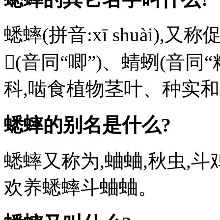
蟋蟀(拼音:xī shuài
𧉍(音同“唧”)、蜻蛚(音同
科,啮食植物茎叶、种实
蟋蟀的别名是什么?
蟋蟀又称为,蛐蛐,秋虫,
欢养蟋蟀斗蛐蛐。