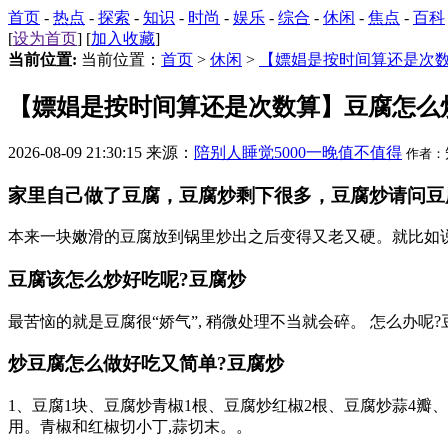
首页
-
热点
-
探索
-
知识
-
时尚
-
娱乐
-
综合
-
休闲
-
焦点
-
百科
[
设为首页
] [
加入收藏
]
当前位置:
当前位置：
首页
>
休闲
>
【嫖娼是按时间算还是次
【嫖娼是按时间算还是次数算】豆腐怎么
2026-08-09 21:30:15 来源：
陪别人睡觉5000一晚值不值得
作者：
家里自己做了豆腐，豆腐炒剩下很多，豆腐炒请问豆腐怎
本来一块嫩滑的豆腐放到锅里炒出之后变得又老又硬。就比如说
豆腐该怎么炒好吃呢?豆腐炒
最苦恼的就是豆腐很“娇气”, 稍微处理不当就会碎。 怎么办呢?
炒豆腐怎么做好吃又简单?豆腐炒
1、豆腐1块、豆腐炒青椒1根、豆腐炒红椒2根、豆腐炒蒜4瓣
用。青椒和红椒切小丁,蒜切末。。