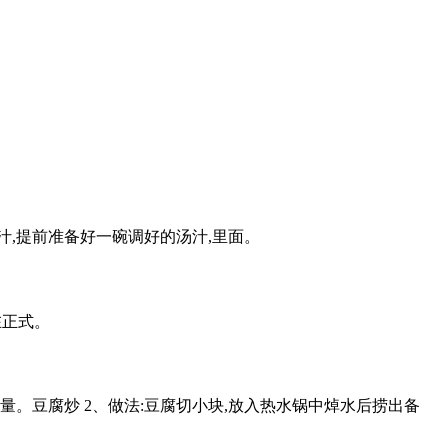
,提前准备好一碗调好的汤汁,里面。
在正式。
。豆腐炒 2、做法:豆腐切小块,放入热水锅中焯水后捞出备