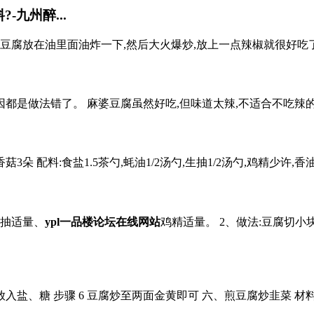
九州醉...
豆腐放在油里面油炸一下,然后大火爆炒,放上一点辣椒就很好吃
原因都是做法错了。 麻婆豆腐虽然好吃,但味道太辣,不适合不吃辣
菇3朵 配料:食盐1.5茶勺,蚝油1/2汤勺,生抽1/2汤勺,鸡精少许,香油
生抽适量、
ypl一品楼论坛在线网站
鸡精适量。 2、做法:豆腐切
入盐、糖 步骤 6 豆腐炒至两面金黄即可 六、煎豆腐炒韭菜 材料:韭