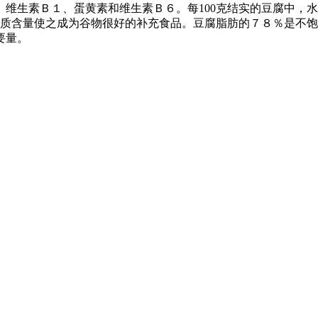
素Ｂ１、蛋黄素和维生素Ｂ６。每100克结实的豆腐中，水分占69
和蛋白质含量使之成为谷物很好的补充食品。豆腐脂肪的７８％是
要量。