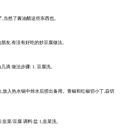
了,当然了酱油醋这些东西也。
的朋友,有没有好吃的炒豆腐做法。
几滴 做法步骤: 1. 豆腐洗。
小块,放入热水锅中焯水后捞出备用。青椒和红椒切小丁,蒜切
菜/豆腐 调料:盐 1,韭菜洗。