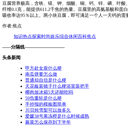
豆腐营养极高，含铁、镁、钾、烟酸、铜、钙、锌、磷、叶酸、维生
纤维0.1克，能提供611.2千焦的热量。豆腐里的高氨基酸
吸收率达95％以上。两小块豆腐，即可满足一个人一天钙的需
作者:焦点
知识
热点
探索
时尚
娱乐
综合
休闲
百科
焦点
------分隔线----------------------------
头条新闻
甲方处女座什么梗
南瓜饼要怎么做
普通却自信是什么梗
天花板装镜子什么梗浴室装把手
椰肉放冰箱5天还能吃吗
59负重轮是什么梗
手抄报的模板图简单
川贝炖雪梨可以放多久
爱媛38号果冻橙是什么时候成熟
蕨菜怎么保存到下半年