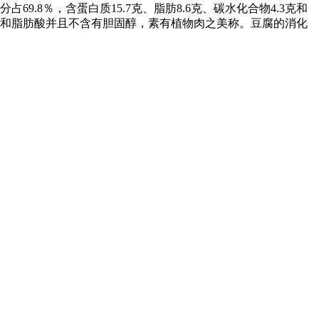
.8％，含蛋白质15.7克、脂肪8.6克、碳水化合物4.3克和
不饱和脂肪酸并且不含有胆固醇，素有植物肉之美称。豆腐的消化