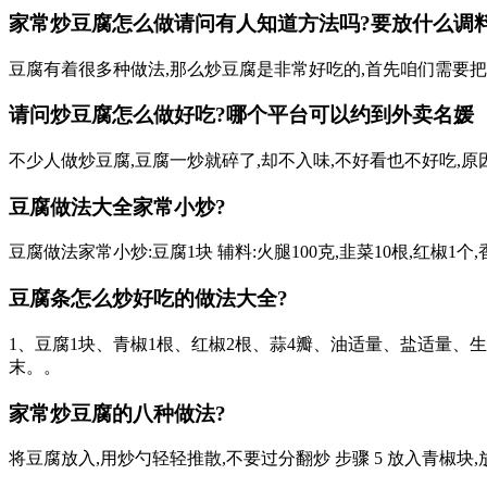
家常炒豆腐怎么做请问有人知道方法吗?要放什么调料?-
豆腐有着很多种做法,那么炒豆腐是非常好吃的,首先咱们需要把
请问炒豆腐怎么做好吃?
哪个平台可以约到外卖名媛
不少人做炒豆腐,豆腐一炒就碎了,却不入味,不好看也不好吃,
豆腐做法大全家常小炒?
豆腐做法家常小炒:豆腐1块 辅料:火腿100克,韭菜10根,红椒1个,香
豆腐条怎么炒好吃的做法大全?
1、豆腐1块、青椒1根、红椒2根、蒜4瓣、油适量、盐适量、
末。。
家常炒豆腐的八种做法?
将豆腐放入,用炒勺轻轻推散,不要过分翻炒 步骤 5 放入青椒块,放