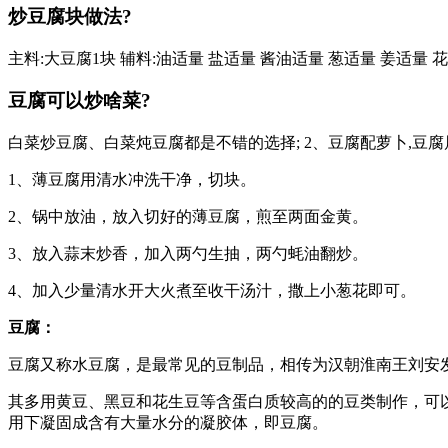
炒豆腐块做法?
主料:大豆腐1块 辅料:油适量 盐适量 酱油适量 葱适量 姜适量 花
豆腐可以炒啥菜?
白菜炒豆腐、白菜炖豆腐都是不错的选择; 2、豆腐配萝卜,豆
1、薄豆腐用清水冲洗干净，切块。
2、锅中放油，放入切好的薄豆腐，煎至两面金黄。
3、放入蒜末炒香，加入两勺生抽，两勺蚝油翻炒。
4、加入少量清水开大火煮至收干汤汁，撒上小葱花即可。
豆腐：
豆腐又称水豆腐，是最常见的豆制品，相传为汉朝淮南王刘安
其多用黄豆、黑豆和花生豆等含蛋白质较高的的豆类制作，可
用下凝固成含有大量水分的凝胶体，即豆腐。