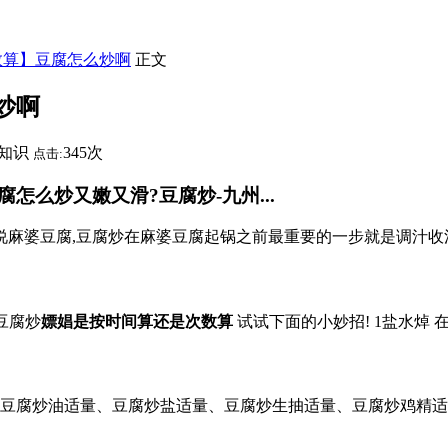
数算】豆腐怎么炒啊
正文
炒啊
知识
345次
点击:
么炒又嫩又滑?豆腐炒-九州...
麻婆豆腐,豆腐炒在麻婆豆腐起锅之前最重要的一步就是调汁收汁
豆腐炒
嫖娼是按时间算还是次数算
试试下面的小妙招! 1盐水焯 
、豆腐炒油适量、豆腐炒盐适量、豆腐炒生抽适量、豆腐炒鸡精适量