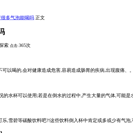
壁很多气泡能喝吗
正文
吗
探索
365次
点击:
不可以喝的,会对健康造成危害,容易造成肠胃的疾病,出现腹痛、
况的水杯可以使用;若是在倒水的过程中,产生大量的气体,可能是
乐,雪碧等碳酸饮料吧?!这些饮料倒入杯中肯定或多或少有气泡,