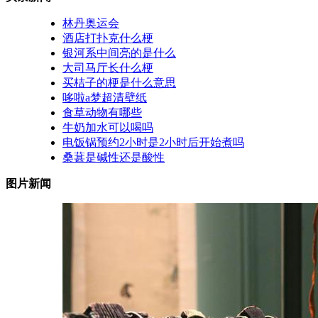
林丹奥运会
酒店打扑克什么梗
银河系中间亮的是什么
大司马厅长什么梗
买桔子的梗是什么意思
哆啦a梦超清壁纸
食草动物有哪些
牛奶加水可以喝吗
电饭锅预约2小时是2小时后开始煮吗
桑葚是碱性还是酸性
图片新闻