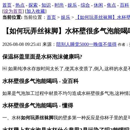
首页
-
热点
-
探索
-
知识
-
时尚
-
娱乐
-
综合
-
休闲
-
焦点
-
百科
[
设为首页
] [
加入收藏
]
当前位置:
当前位置：
首页
>
娱乐
>
【如何玩弄丝袜脚】水杯
【如何玩弄丝袜脚】水杯壁很多气泡能喝
2026-08-08 09:25:41 来源：
陪别人睡觉5000一晚值不值得
作者：
保温杯盖里面是水杯泡沫健康吗?
￼ 如果纯净水存放时间太长了,使其水变质了,倒入,这样的水是
水杯壁很多气泡能喝吗 - 业百科
如果是气泡加工过程中材质不均匀造成水杯壁很多气泡,这种情
水杯壁很多气泡能喝吗 - 懂得
一、水杯
如何玩弄丝袜脚
我的壁多第一种反应是你杯子里的是可