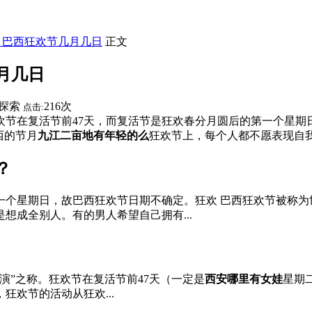
】巴西狂欢节几月几日
正文
月几日
探索
216次
点击:
节在复活节前47天，而复活节是狂欢春分月圆后的第一个星期
西的节月
九江二亩地有年轻的么
狂欢节上，每个人都不愿表现自
？
一个星期日，故巴西狂欢节日期不确定。狂欢 巴西狂欢节被称为
想成全别人。有的男人希望自己拥有...
演”之称。狂欢节在复活节前47天（一定是
西安哪里有女娃
星期
欢节的活动从狂欢...