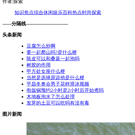
作者:探索
知识
焦点
综合
休闲
娱乐
百科
热点
时尚
探索
------分隔线----------------------------
头条新闻
豆腐怎么炒啊
要一起爬山吗?是什么梗
陈皮可以和桑葚一起泡吗
树胶的作用
甲方处女座什么梗
当然是选择原谅他是什么梗
平昌冬奥会男子花样滑冰视频
电饭锅预约2小时是2小时后开始煮吗
木地板泡水了怎么处理
发芽的土豆可以吃吗有没有毒
图片新闻