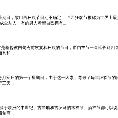
星期日，故巴西狂欢节日期不确定。 巴西狂欢节被称为世界上最
全别人。有的男人希望自己拥有...
常是基督教四旬斋前饮宴和狂欢的节日，原由主节一直延长到四
和...
春分月圆后的第一个星期日，由于这一因素，导致了每年狂欢节的
天...
节日起源于欧洲的中世纪。古希腊和古罗马的木神节、酒神节都可
斋...