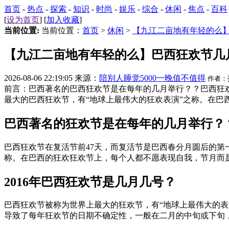
首页
-
热点
-
探索
-
知识
-
时尚
-
娱乐
-
综合
-
休闲
-
焦点
-
百科
[
设为首页
] [
加入收藏
]
当前位置:
当前位置：
首页
>
休闲
>
【九江二亩地有年轻的么
【九江二亩地有年轻的么】巴西狂欢节几
2026-08-06 22:19:05 来源：
陪别人睡觉5000一晚值不值得
作者：
前言：巴西著名的巴西狂欢节是在每年的几月举行？？巴西狂欢
最大的巴西狂欢节，有“地球上最伟大的狂欢表演”之称。在巴
巴西著名的狂欢节是在每年的几月举行？
巴西狂欢节在复活节前47天，而复活节是巴西春分月圆后的第
称。在巴西的狂欢狂欢节上，每个人都不愿表现自我，节月而是
2016年巴西狂欢节是几月几号？
巴西狂欢节被称为世界上最大的狂欢节，有“地球上最伟大的表
导致了每年狂欢节的日期不确定性，一般在二月的中旬或下旬，狂