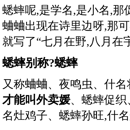
蟋蟀呢,是学名,是小名,
蛐蛐出现在诗里边呀,那可
就写了“七月在野,八月在
蟋蟀别称?蟋蟀
又称蛐蛐、夜鸣虫、什名
才能叫外卖媛
、蟋蟀促织
名灶鸡子、蟋蟀孙旺,什名