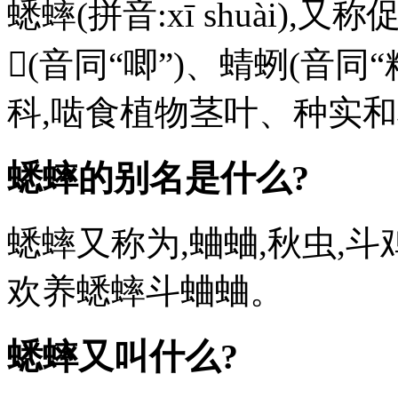
蟋蟀(拼音:xī shuài
𧉍(音同“唧”)、蜻蛚(音同
科,啮食植物茎叶、种实
蟋蟀的别名是什么?
蟋蟀又称为,蛐蛐,秋虫,
欢养蟋蟀斗蛐蛐。
蟋蟀又叫什么?