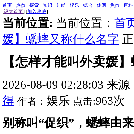
首页
-
热点
-
探索
-
知识
-
时尚
-
娱乐
-
综合
-
休闲
-
焦点
-
百科
[
设为首页
] [
加入收藏
]
当前位置:
当前位置：
首
媛】蟋蟀又称什么名字
正
【怎样才能叫外卖媛】
2026-08-09 02:28:03 来
得
娱乐
963次
作者：
点击:
别称叫“促织”，蟋蟀由来