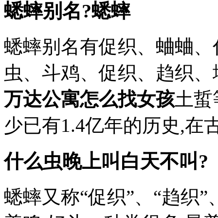
蟋蟀别名?蟋蟀
蟋蟀别名有促织、蛐蛐、
虫、斗鸡、促织、趋织、
万达公寓怎么找女孩
土蜇
少已有1.4亿年的历史,在
什么虫晚上叫白天不叫?
蟋蟀又称“促织”、“趋织”