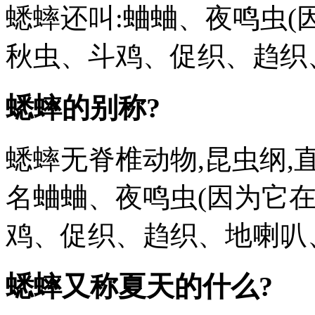
蟋蟀还叫:蛐蛐、夜鸣虫(
秋虫、斗鸡、促织、趋织
蟋蟀的别称?
蟋蟀无脊椎动物,昆虫纲,
名蛐蛐、夜鸣虫(因为它
鸡、促织、趋织、地喇叭
蟋蟀又称夏天的什么?