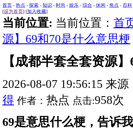
首页
-
热点
-
探索
-
知识
-
时尚
-
娱乐
-
综合
-
休闲
-
焦点
-
百科
[
设为首页
] [
加入收藏
]
当前位置:
当前位置：
首
源】69和70是什么意思梗
【成都半套全套资源】6
2026-08-07 19:56:15 来
得
热点
958次
作者：
点击:
69是意思什么梗，告诉