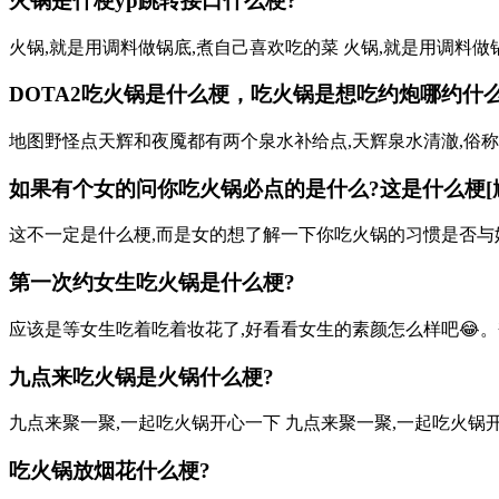
火锅是什梗
yp跳转接口
什么梗?
火锅,就是用调料做锅底,煮自己喜欢吃的菜 火锅,就是用调料做
DOTA2吃火锅是什么梗，吃火锅是想吃
约炮哪约
什
地图野怪点天辉和夜魇都有两个泉水补给点,天辉泉水清澈,俗称哈
如果有个女的问你吃火锅必点的是什么?这是什么梗[尴尬]
这不一定是什么梗,而是女的想了解一下你吃火锅的习惯是否与她
第一次约女生吃火锅是什么梗?
应该是等女生吃着吃着妆花了,好看看女生的素颜怎么样吧😂。夺
九点来吃火锅是火锅什么梗?
九点来聚一聚,一起吃火锅开心一下 九点来聚一聚,一起吃火锅
吃火锅放烟花什么梗?