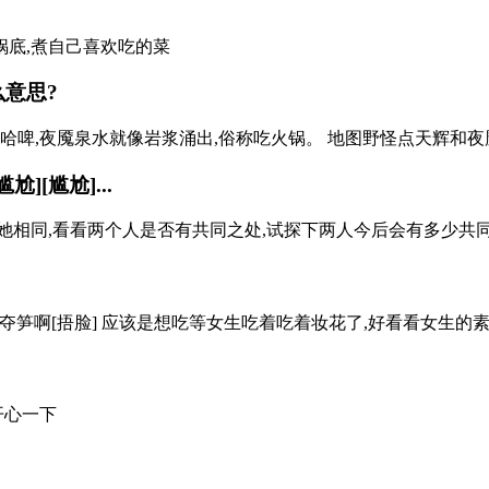
锅底,煮自己喜欢吃的菜
么意思?
啤,夜魇泉水就像岩浆涌出,俗称吃火锅。 地图野怪点天辉和夜魇都
[尴尬]...
相同,看看两个人是否有共同之处,试探下两人今后会有多少共同话
笋啊[捂脸] 应该是想吃等女生吃着吃着妆花了,好看看女生的素
开心一下