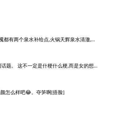
有两个泉水补给点,火锅天辉泉水清澈,...
题。 这不一定是什梗什么梗,而是女的想...
颜怎么样吧😂。夺笋啊[捂脸]