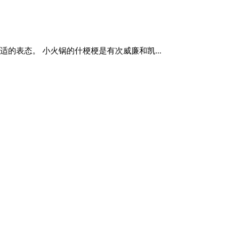
的表态。 小火锅的什梗梗是有次威廉和凯...