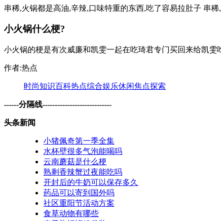
串稀,火锅都是高油,辛辣,口味特重的东西,吃了容易拉肚子 串稀
小火锅什么梗?
小火锅的梗是有次威廉和凯雯一起在吃琦君专门买回来给凯雯吃的
作者:热点
时尚
知识
百科
热点
综合
娱乐
休闲
焦点
探索
------分隔线----------------------------
头条新闻
小猪佩奇第一季全集
水杯壁很多气泡能喝吗
云南蘑菇是什么梗
熟剩香辣蟹过夜能吃吗
开封后的牛奶可以保存多久
药品可以寄到国外吗
社区重阳节活动方案
食草动物有哪些