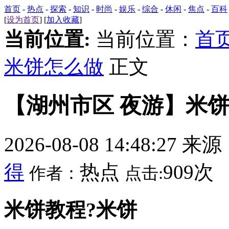
首页
-
热点
-
探索
-
知识
-
时尚
-
娱乐
-
综合
-
休闲
-
焦点
-
百科
[
设为首页
] [
加入收藏
]
当前位置:
当前位置：
首
米饼怎么做
正文
【湖州市区 夜游】米
2026-08-08 14:48:27 来
得
热点
909次
作者：
点击:
米饼教程?米饼