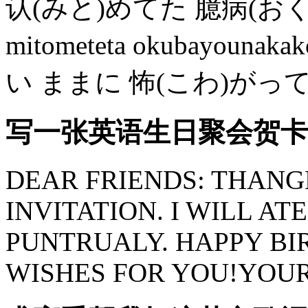
认(みと)めてた 臆病(お
mitometeta okubayo
い ままに 怖(こわ)がってた wa
写一张英语生日聚会贺卡内
DEAR FRIENDS: THANG
INVITATION. I WILL A
PUNTRUALY. HAPPY BI
WISHES FOR YOU!YOUR 