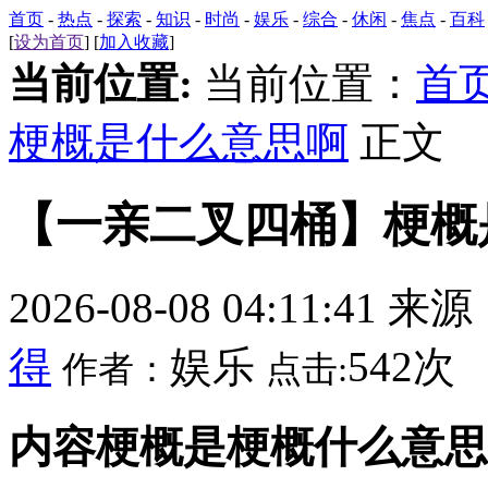
首页
-
热点
-
探索
-
知识
-
时尚
-
娱乐
-
综合
-
休闲
-
焦点
-
百科
[
设为首页
] [
加入收藏
]
当前位置:
当前位置：
首
梗概是什么意思啊
正文
【一亲二叉四桶】梗概
2026-08-08 04:11:41 来
得
娱乐
542次
作者：
点击:
内容梗概是梗概什么意思