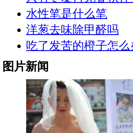
水性笔是什么笔
洋葱去味除甲醛吗
吃了发苦的橙子怎么
图片新闻