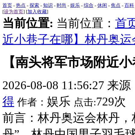
首页
-
热点
-
探索
-
知识
-
时尚
-
娱乐
-
综合
-
休闲
-
焦点
-
百科
[
设为首页
] [
加入收藏
]
当前位置:
当前位置：
首
近小巷子在哪】林丹奥运
【南头将军市场附近小
2026-08-08 11:56:27 来
得
娱乐
729次
作者：
点击:
前言：林丹奥运会林丹，
丹”。林丹中国男子羽毛