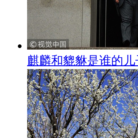
麒麟和貔貅是谁的儿