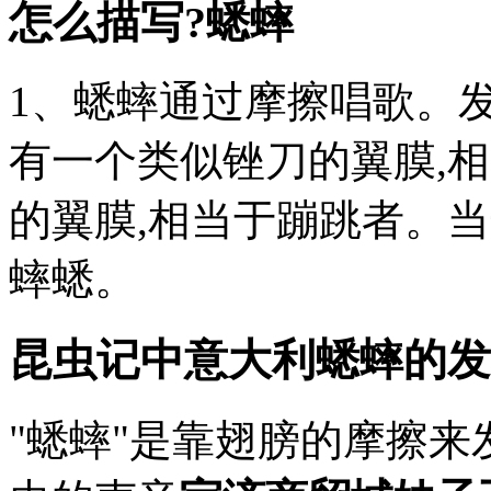
怎么描写?蟋蟀
1、蟋蟀通过摩擦唱歌。
有一个类似锉刀的翼膜,
的翼膜,相当于蹦跳者。
蟀蟋。
昆虫记中意大利蟋蟀的发
"蟋蟀"是靠翅膀的摩擦