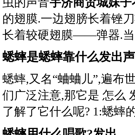
虫的声音
宇济商贸城妹子
的翅膜.一边翅膀长着锉
长着较硬翅膜——弹器.
蟋蟀是蟋蟀靠什么发出声
蟋蟀,又名“蛐蛐儿”,遍
们广泛注意,那它是 怎么
了解了它什么呢? 1:蟋蟀
蟋蟀用什么唱歌?发出