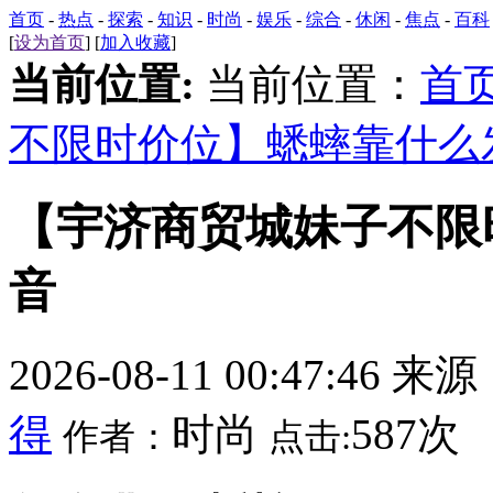
首页
-
热点
-
探索
-
知识
-
时尚
-
娱乐
-
综合
-
休闲
-
焦点
-
百科
[
设为首页
] [
加入收藏
]
当前位置:
当前位置：
首
不限时价位】蟋蟀靠什么
【宇济商贸城妹子不限
音
2026-08-11 00:47:46 来
得
时尚
587次
作者：
点击: