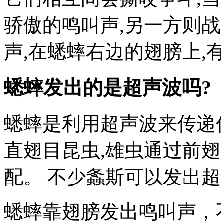
骄傲的鸣叫声,另一方则
声,在蟋蟀右边的翅膀上,
蟋蟀发出的是超声波吗?
蟋蟀是利用超声波来传递
直翅目昆虫,雄虫通过前
配。 不少螽斯可以发出超声
蟋蟀靠翅膀发出鸣叫声，