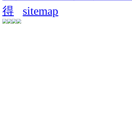
得
sitemap