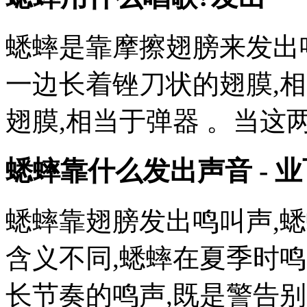
蟋蟀是靠摩擦翅膀来发出
一边长着锉刀状的翅膜,相
翅膜,相当于弹器 。当这
蟋蟀靠什么发出声音 - 
蟋蟀靠翅膀发出鸣叫声,
含义不同,蟋蟀在夏季时
长节奏的鸣声,既是警告