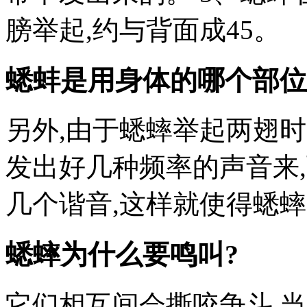
膀举起,约与背面成45。
蟋蚌是用身体的哪个部位
另外,由于蟋蟀举起两翅时
发出好几种频率的声音来
几个谐音,这样就使得蟋
蟋蟀为什么要鸣叫?
它们相互间会撕咬争斗,