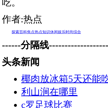
吃。
作者:热点
探索
百科
焦点
热点
知识
休闲
娱乐
时尚
综合
------分隔线--------------------
头条新闻
椰肉放冰箱5天还能
利山涧在哪里
c罗足球比赛