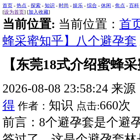
首页
-
热点
-
探索
-
知识
-
时尚
-
娱乐
-
综合
-
休闲
-
焦点
-
百科
[
设为首页
] [
加入收藏
]
当前位置:
当前位置：
首
蜂采蜜知乎】八个避孕套
【东莞18式介绍蜜蜂
2026-08-08 23:58:24 来
得
知识
660次
作者：
点击:
前言：8个避孕套是个避
答过了。这是个避孕套林