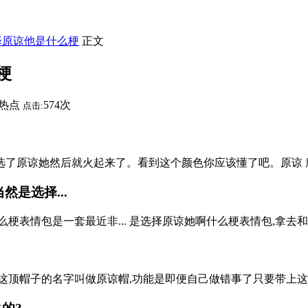
择原谅他是什么梗
正文
梗
热点
574次
点击:
字选了原谅她然后就火起来了。看到这个颜色你应该懂了吧。原谅
是选择...
表情包是一套最近非... 是选择原谅她啊什么梗表情包,拿去和群
这顶帽子的名字叫做原谅帽,功能是即便自己做错事了只要带上这个