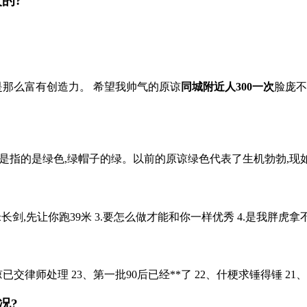
的?
是那么富有创造力。 希望我帅气的原谅
同城附近人300一次
脸庞不
是指的是绿色,绿帽子的绿。以前的原谅绿色代表了生机勃勃,现如今
,先让你跑39米 3.要怎么做才能和你一样优秀 4.是我胖虎拿不动刀了
交律师处理 23、第一批90后已经**了 22、什梗求锤得锤 21、
况?