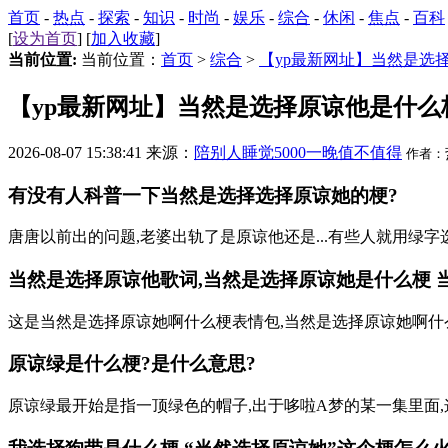
首页
-
热点
-
探索
-
知识
-
时尚
-
娱乐
-
综合
-
休闲
-
焦点
-
百科
[
设为首页
] [
加入收藏
]
当前位置:
当前位置：
首页
>
综合
>
【yp最新网址】当然是选
【yp最新网址】当然是选择原谅他是什么
2026-08-07 15:38:41 来源：
陪别人睡觉5000一晚值不值得
作者：
有没有人科普一下当然是选择选择原谅她的梗?
唐唐以前出的问题,老婆出轨了是原谅他还是...有些人就用绿
当然是选择原谅他歌词,当然是选择原谅她是什么梗 当然
这是当然是选择原谅她啊什么梗表情包,当然是选择原谅她啊什么梗
原谅绿是什么梗?是什么意思?
原谅绿最开始是指一顶绿色的帽子,出于哆啦A梦的某一集里面,