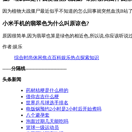
因为植物大战僵尸最近似乎不知道的怎么回事就突然血洗B站了,
小米手机的翡翠色为什么叫原谅色?
原因很简单,因为翡翠也算是绿色的相近色,所以说,你应该听说过
作者:娱乐
综合
时尚
休闲
焦点
百科
娱乐
热点
探索
知识
------分隔线----------------------------
头条新闻
药材桔梗是什么样的
借你吉吉什么梗
世界乒乓球选手排名
电饭锅预约2小时是2小时后开始煮吗
八个避孕套
泡面过期几天能吃吗
篮球一级运动员