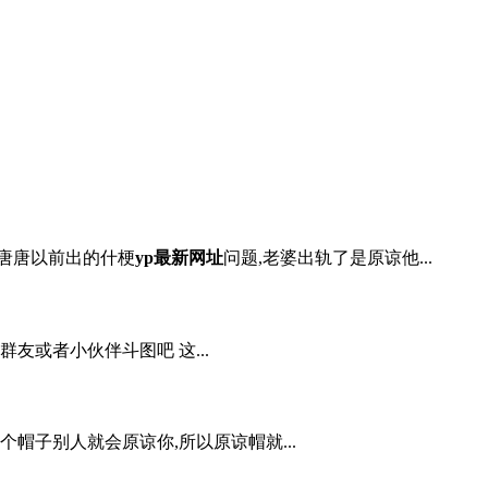
 唐唐以前出的什梗
yp最新网址
问题,老婆出轨了是原谅他...
友或者小伙伴斗图吧 这...
帽子别人就会原谅你,所以原谅帽就...