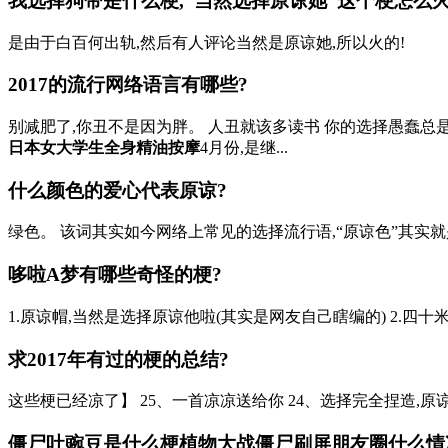
我选择狗带是什么梗,“当然选择原谅她”这个梗怎么火
是由于白百何出轨,然后有人评论当然是原谅她,所以火的!
2017的流行网络语言有哪些?
别减肥了,你丑不是因为胖。 人丑就该多读书 你的选择愚蠢总
日本女大学生全身精油按摩
4月份,是继...
什么颜色的爱心代表原谅?
绿色。 该词其实如今网络上常见的选择流行语,“原谅色”其实就
哆啦A梦有哪些奇怪的梗?
1.原谅帽,当然是选择原谅他啦(其实是网友自己瞎编的) 2.四十米长剑
求2017年有过的梗的总结?
这些梗已经凉了】 25、一首凉凉送给你 24、选择完全捏造,原谅已
僵尸吐豌豆是什么梗植物大战僵尸刷屏朋友圈什么情