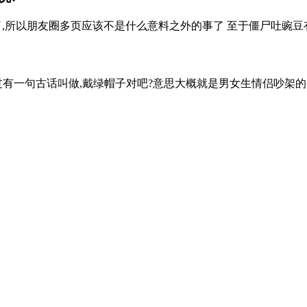
所以朋友圈多页应该不是什么意料之外的事了 至于僵尸吐豌豆有可
有一句古话叫做,戴绿帽子对吧?意思大概就是男女生情侣吵架的时候