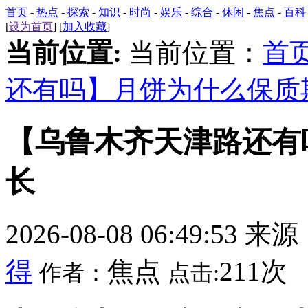
首页
-
热点
-
探索
-
知识
-
时尚
-
娱乐
-
综合
-
休闲
-
焦点
-
百科
[
设为首页
] [
加入收藏
]
当前位置:
当前位置：
首
还有吗】月饼为什么保质
【乌鲁木齐天津路还有
长
2026-08-08 06:49:53 来
得
焦点
211次
作者：
点击: