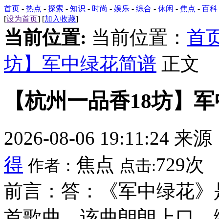
首页
-
热点
-
探索
-
知识
-
时尚
-
娱乐
-
综合
-
休闲
-
焦点
-
百科
[
设为首页
] [
加入收藏
]
当前位置:
当前位置：
首
坊】军中绿花简谱
正文
【杭州一品香18坊】
2026-08-06 19:11:24 来
得
焦点
729次
作者：
点击:
前言：答：《军中绿花》
首歌曲，该曲朗朗上口，