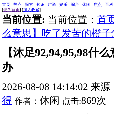
首页
-
热点
-
探索
-
知识
-
时尚
-
娱乐
-
综合
-
休闲
-
焦点
-
百科
[
设为首页
] [
加入收藏
]
当前位置:
当前位置：
首
么意思】吃了发苦的橙子
【沐足92,94,95,9
办
2026-08-08 14:14:02 来
得
休闲
869次
作者：
点击: