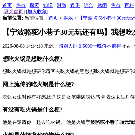
首页
-
热点
-
探索
-
知识
-
时尚
-
娱乐
-
综合
-
休闲
-
焦点
-
百科
[
设为首页
] [
加入收藏
]
当前位置:
当前位置：
首页
>
娱乐
>
【宁波骆驼小巷子30元玩
【宁波骆驼小巷子30元玩还有吗】我想吃
2026-08-08 14:14:18 来源：
陪别人睡觉5000一晚值不值得
作者：
想吃火锅是想吃什么梗?
想吃火锅就是想要你请客去吃火锅的意思 想吃火锅就是想要你
网上流传的吃火锅是什么梗?
表达女生对你有好感,因为这是女孩委婉表达感情 表达女生对
有没有吃火锅是什么梗?
他是在邀请你一起去吃火锅。 他是火锅
宁波骆驼小巷子30元玩