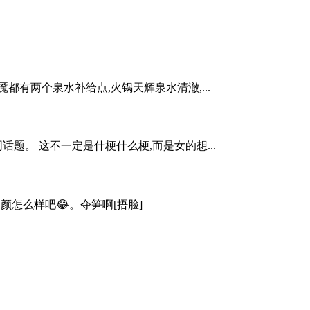
有两个泉水补给点,火锅天辉泉水清澈,...
题。 这不一定是什梗什么梗,而是女的想...
颜怎么样吧😂。夺笋啊[捂脸]