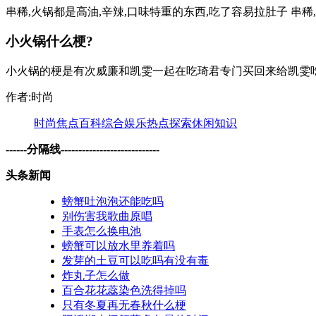
串稀,火锅都是高油,辛辣,口味特重的东西,吃了容易拉肚子 串稀
小火锅什么梗?
小火锅的梗是有次威廉和凯雯一起在吃琦君专门买回来给凯雯吃的
作者:时尚
时尚
焦点
百科
综合
娱乐
热点
探索
休闲
知识
------分隔线----------------------------
头条新闻
螃蟹吐泡泡还能吃吗
别伤害我歌曲原唱
手表怎么换电池
螃蟹可以放水里养着吗
发芽的土豆可以吃吗有没有毒
炸丸子怎么做
百合花花蕊染色洗得掉吗
只有冬夏再无春秋什么梗