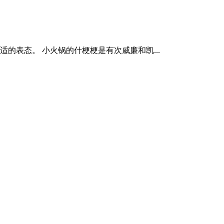
的表态。 小火锅的什梗梗是有次威廉和凯...