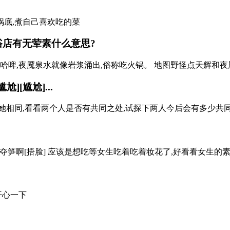
锅底,煮自己喜欢吃的菜
浴店有无荤素
什么意思?
啤,夜魇泉水就像岩浆涌出,俗称吃火锅。 地图野怪点天辉和夜魇都
[尴尬]...
相同,看看两个人是否有共同之处,试探下两人今后会有多少共同话
笋啊[捂脸] 应该是想吃等女生吃着吃着妆花了,好看看女生的素
开心一下