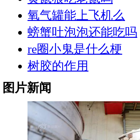
氧气罐能上飞机么
螃蟹吐泡泡还能吃吗
re圈小鬼是什么梗
树胶的作用
图片新闻