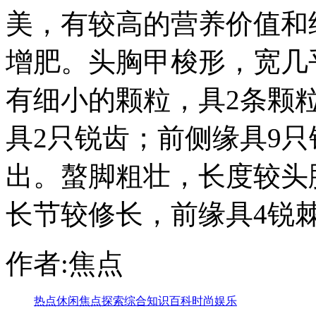
美，有较高的营养价值和
增肥。头胸甲梭形，宽几
有细小的颗粒，具2条颗
具2只锐齿；前侧缘具9
出。螯脚粗壮，长度较头
长节较修长，前缘具4锐
作者:焦点
热点
休闲
焦点
探索
综合
知识
百科
时尚
娱乐