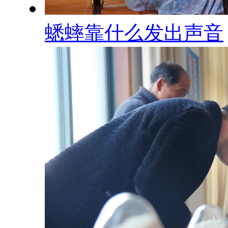
蟋蟀靠什么发出声音