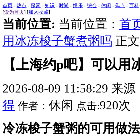
首页
-
热点
-
探索
-
知识
-
时尚
-
娱乐
-
综合
-
休闲
-
焦点
-
百科
[
设为首页
] [
加入收藏
]
当前位置:
当前位置：
首
用冰冻梭子蟹煮粥吗
正文
【上海约p吧】可以用
2026-08-09 11:58:29 来
得
休闲
920次
作者：
点击:
冷冻梭子蟹粥的可用做法