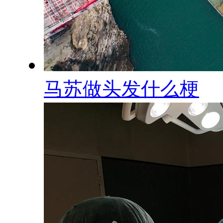
马苏做头发什么梗