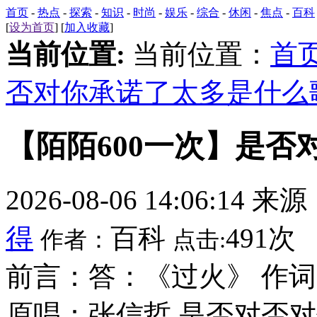
首页
-
热点
-
探索
-
知识
-
时尚
-
娱乐
-
综合
-
休闲
-
焦点
-
百科
[
设为首页
] [
加入收藏
]
当前位置:
当前位置：
首
否对你承诺了太多是什么
【陌陌600一次】是
2026-08-06 14:06:14 来
得
百科
491次
作者：
点击:
前言：答：《过火》 作词
原唱：张信哲 是否对否