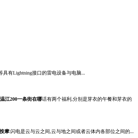
具有Lightning接口的雷电设备与电脑...
温江200一条街在哪
话有两个福利,分别是芽衣的午餐和芽衣的
按摩
:闪电是云与云之间,云与地之间或者云体内各部位之间的...