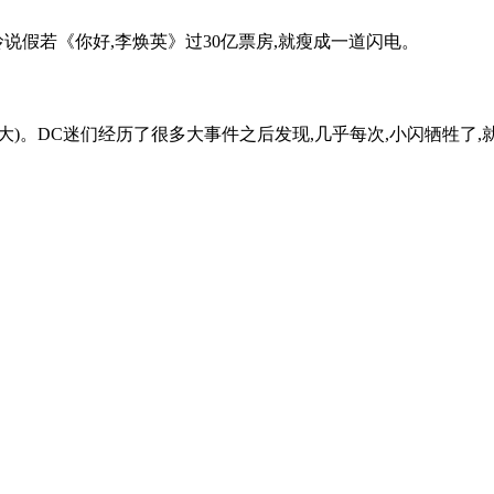
玲说假若《你好,李焕英》过30亿票房,就瘦成一道闪电。
)。DC迷们经历了很多大事件之后发现,几乎每次,小闪牺牲了,就