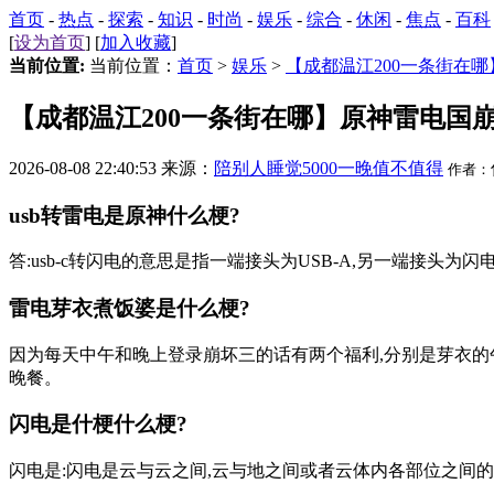
首页
-
热点
-
探索
-
知识
-
时尚
-
娱乐
-
综合
-
休闲
-
焦点
-
百科
[
设为首页
] [
加入收藏
]
当前位置:
当前位置：
首页
>
娱乐
>
【成都温江200一条街在
【成都温江200一条街在哪】原神雷电国
2026-08-08 22:40:53 来源：
陪别人睡觉5000一晚值不值得
作者：
usb转雷电是原神什么梗?
答:usb-c转闪电的意思是指一端接头为USB-A,另一端接头为闪电Lig
雷电芽衣煮饭婆是什么梗?
因为每天中午和晚上登录崩坏三的话有两个福利,分别是芽衣的
晚餐。
闪电是什梗什么梗?
闪电是:闪电是云与云之间,云与地之间或者云体内各部位之间的