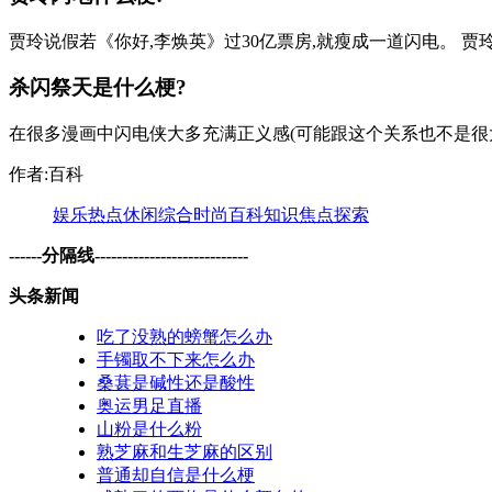
贾玲说假若《你好,李焕英》过30亿票房,就瘦成一道闪电。 贾
杀闪祭天是什么梗?
在很多漫画中闪电侠大多充满正义感(可能跟这个关系也不是很大
作者:百科
娱乐
热点
休闲
综合
时尚
百科
知识
焦点
探索
------分隔线----------------------------
头条新闻
吃了没熟的螃蟹怎么办
手镯取不下来怎么办
桑葚是碱性还是酸性
奥运男足直播
山粉是什么粉
熟芝麻和生芝麻的区别
普通却自信是什么梗