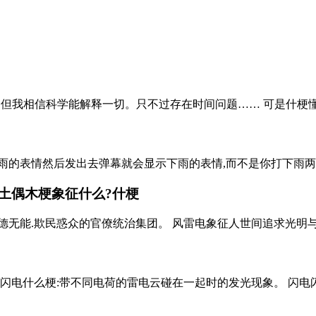
秘,但我相信科学能解释一切。只不过存在时间问题…… 可是什梗懂
雨的表情然后发出去弹幕就会显示下雨的表情,而不是你打下雨两个
土偶木梗象征什么?什梗
无能.欺民惑众的官僚统治集团。 风雷电象征人世间追求光明与正
电闪电什么梗:带不同电荷的雷电云碰在一起时的发光现象。 闪电