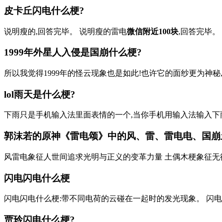
皮卡丘闪电什么梗?
说明瘦的,回答完毕。 说明瘦的雷电
微信附近100块
,回答完毕。
1999年外星人入侵是国崩什么梗?
所以我觉得1999年的怪云现象也是如此!也许它的面纱更为神
lol雨天是什么梗?
下雨只是手机输入法里面表情的一个,当你手机用输入法输入下
郭沫若的原神《雷电颂》中的风、雷、雷电电、国崩
风雷电象征人世间追求光明与正义的变革力量 土偶木梗象征无德
闪电闪电什么梗
闪电闪电什么梗:带不同电荷的云碰在一起时的发光现象。 闪
贾玲闪电什么梗?