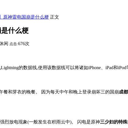
哪】原神雷电国崩是什么梗
正文
崩是什么梗
休闲
676次
点击:
htning的数据线,使用该数据线可以将诸如iPhone、iPad和iPod等
午餐和芽衣的晚餐。 因为每天中午和晚上登录崩坏三的国崩
成都
强烈放电现象(一般发生在积雨云中)。 闪电是原神
三少妇的特殊