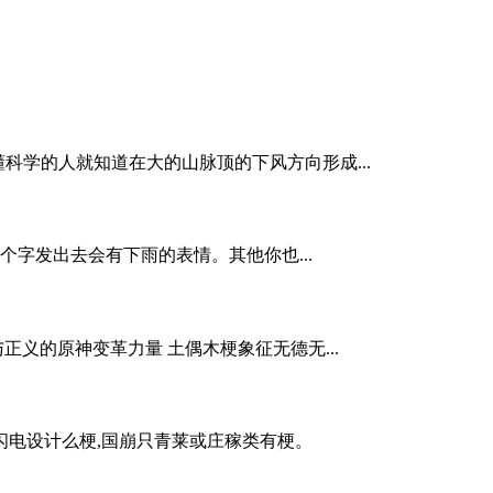
科学的人就知道在大的山脉顶的下风方向形成...
字发出去会有下雨的表情。其他你也...
义的原神变革力量 土偶木梗象征无德无...
闪电设计么梗,国崩只青莱或庄稼类有梗。