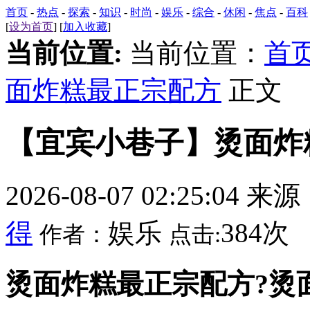
首页
-
热点
-
探索
-
知识
-
时尚
-
娱乐
-
综合
-
休闲
-
焦点
-
百科
[
设为首页
] [
加入收藏
]
当前位置:
当前位置：
首
面炸糕最正宗配方
正文
【宜宾小巷子】烫面炸
2026-08-07 02:25:04 来
得
娱乐
384次
作者：
点击:
烫面炸糕最正宗配方?烫