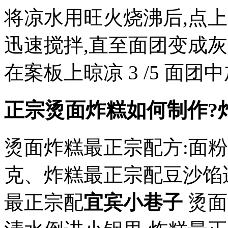
将凉水用旺火烧沸后,点上
迅速搅拌,直至面团变成灰白
在案板上晾凉 3 /5 面
正宗烫面炸糕如何制作?
烫面炸糕最正宗配方:面粉5
克、炸糕最正宗配豆沙馅
最正宗配
宜宾小巷子
烫面