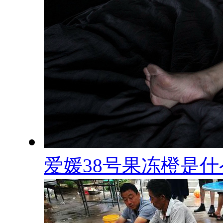
爱媛38号果冻橙是