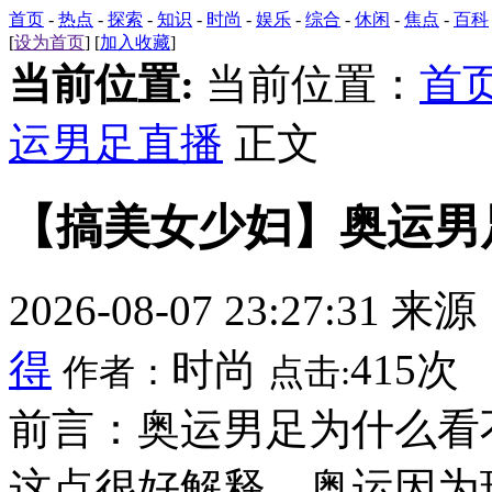
首页
-
热点
-
探索
-
知识
-
时尚
-
娱乐
-
综合
-
休闲
-
焦点
-
百科
[
设为首页
] [
加入收藏
]
当前位置:
当前位置：
首
运男足直播
正文
【搞美女少妇】奥运男
2026-08-07 23:27:31 来
得
时尚
415次
作者：
点击:
前言：奥运男足为什么看
这点很好解释。奥运因为