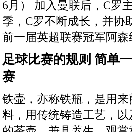
6月） 加入曼联后，C罗主要
季，C罗不断成长，并协助
前一届英超联赛冠军阿森纳。 
足球比赛的规则 简单一
赛
铁壶，亦称铁瓶，是用来
料，用传统铸造工艺，以
的茶壶，兼具养生、观赏