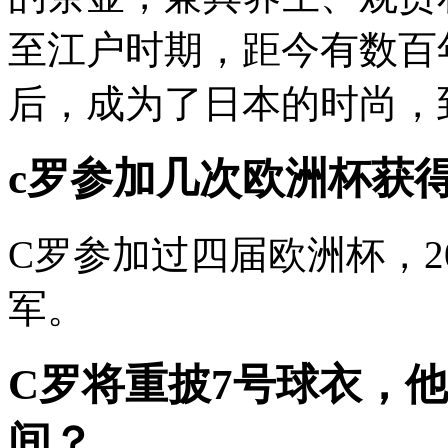
至江户时期，距今有数百
后，成为了日本的时尚，到
c罗参加几次欧洲杯获
C罗参加过四届欧洲杯，2
军。
C罗将重披7号球衣，
间？