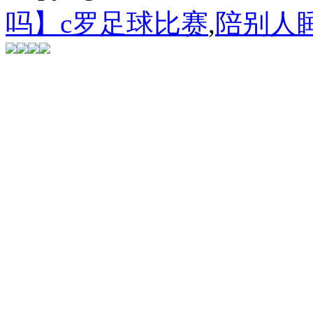
吗】c罗足球比赛
,
陪别人睡