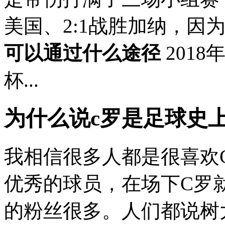
美国、2:1战胜加纳，因
可以通过什么途径
2018
杯...
为什么说c罗是足球史上
我相信很多人都是很喜欢
优秀的球员，在场下C罗
的粉丝很多。人们都说树