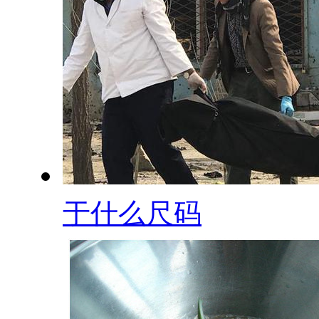
于什么尺码