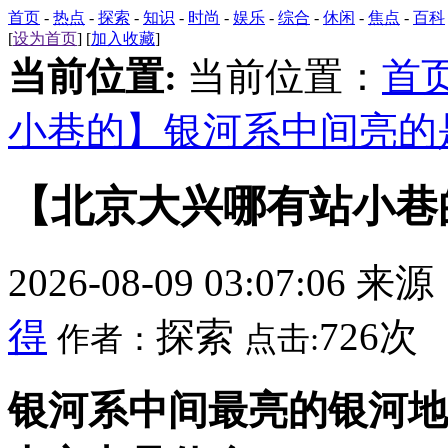
首页
-
热点
-
探索
-
知识
-
时尚
-
娱乐
-
综合
-
休闲
-
焦点
-
百科
[
设为首页
] [
加入收藏
]
当前位置:
当前位置：
首
小巷的】银河系中间亮的
【北京大兴哪有站小巷
2026-08-09 03:07:06 来
得
探索
726次
作者：
点击:
银河系中间最亮的银河地