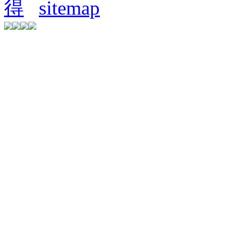
得
sitemap