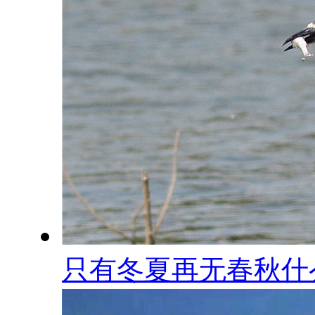
只有冬夏再无春秋什