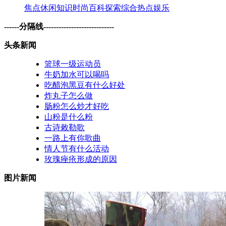
焦点
休闲
知识
时尚
百科
探索
综合
热点
娱乐
------分隔线----------------------------
头条新闻
篮球一级运动员
牛奶加水可以喝吗
吃醋泡黑豆有什么好处
炸丸子怎么做
肠粉怎么炒才好吃
山粉是什么粉
古诗敕勒歌
一路上有你歌曲
情人节有什么活动
玫瑰痤疮形成的原因
图片新闻