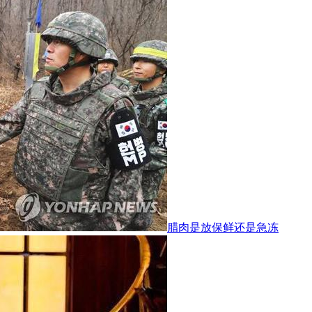
腊肉是放保鲜还是急冻