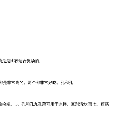
藕是是比较适合煲汤的。
都是非常高的。两个都非常好吃。孔和孔
偏粉糯。 3、孔和孔九孔藕可用于凉拌、区别清炒;而七。莲藕