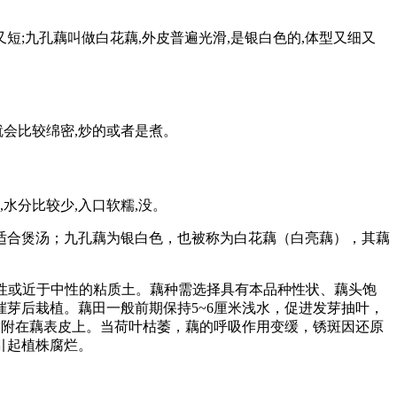
短;九孔藕叫做白花藕,外皮普遍光滑,是银白色的,体型又细又
就会比较绵密,炒的或者是煮。
水分比较少,入口软糯,没。
适合煲汤；九孔藕为银白色，也被称为白花藕（白亮藕），其藕
酸性或近于中性的粘质土。藕种需选择具有本品种性状、藕头饱
芽后栽植。藕田一般前期保持5~6厘米浅水，促进发芽抽叶，
，附在藕表皮上。当荷叶枯萎，藕的呼吸作用变缓，锈斑因还原
引起植株腐烂。