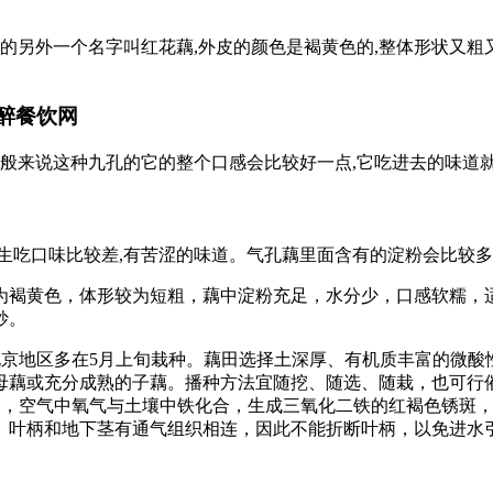
的另外一个名字叫红花藕,外皮的颜色是褐黄色的,整体形状又粗又
州醉餐饮网
一般来说这种九孔的它的整个口感会比较好一点,它吃进去的味道
接生吃口味比较差,有苦涩的味道。气孔藕里面含有的淀粉会比较多,
为褐黄色，体形较为短粗，藕中淀粉充足，水分少，口感软糯，
炒。
北京地区多在5月上旬栽种。藕田选择土深厚、有机质丰富的微
母藕或充分成熟的子藕。播种方法宜随挖、随选、随栽，也可行催
程中，空气中氧气与土壤中铁化合，生成三氧化二铁的红褐色锈斑
、叶柄和地下茎有通气组织相连，因此不能折断叶柄，以免进水