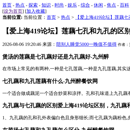
首页
-
热点
-
探索
-
知识
-
时尚
-
娱乐
-
综合
-
休闲
-
焦点
-
百科
[
设为首页
] [
加入收藏
]
当前位置:
当前位置：
首页
>
热点
>
【爱上海419论坛】莲藕
【爱上海419论坛】莲藕七孔和九孔的区
2026-08-06 19:20:46 来源：
陪别人睡觉5000一晚值不值得
作者：
煲汤的莲藕是七孔藕好还是九孔藕好-九州醉
在市场上常见的有两种,一种是七孔莲藕,一种是九孔莲藕,其
七孔藕和九孔莲藕有什么-九州醉餐饮网
一个适合做成藕泥一个适合炒菜和凉拌。孔和孔味道上九孔藕
九孔藕与七孔藕的区别
爱上海419论坛
区别，九孔藕
1、九孔藕的孔和孔外表偏白色且身形细长;而七孔藕为藕粉色,