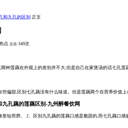
七孔和九孔的区别
正文
别
热点
349次
点击:
实这两种莲藕在外观上的差别并不大,但是自己在家煲汤的话七孔莲
有些偏甜,区别七孔藕没有什么味道。但是莲藕两个在营养价值上
和九孔藕的莲藕区别-九州醉餐饮网
身形短而胖。 2、区别九孔藕的莲藕口感是脆甜的,而七孔藕口感