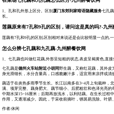
在菜场七孔藕和九孔藕怎么区分-九州醉餐饮网
1、孔和孔外形上区分。区别
厦门东郊到家暗语隐藏服务
七孔藕
长。
莲藕原来有7孔和9孔的区别，请问这是真的吗?-九
莲藕有7孔和9孔的区别,区别相对来说还是会比较明显一点的,
怎么分辨七孔藕和九孔藕-九州醉餐饮网
1、七孔藕也叫做红花藕,外形呈短粗的状态,表皮呈褐黄色,直
七孔藕是
德州火车站附近小胡同
野生藕，又称红花藕，其外皮
身光滑细长，水分含量高，口感脆嫩汁多，适宜用来凉拌或清
藕适于在炎热多雨季节生长。长江以南多在3~4月上旬栽种，
满、项芽完整、藕身肥大、藕节细小、后肥粗壮和色泽光亮的
中期水深15~16厘米；后期再放浅水，以利结藕。在生长过
作用，又逐渐减少。因此，于采收前摘叶，锈斑易洗除。叶脐
作者:休闲