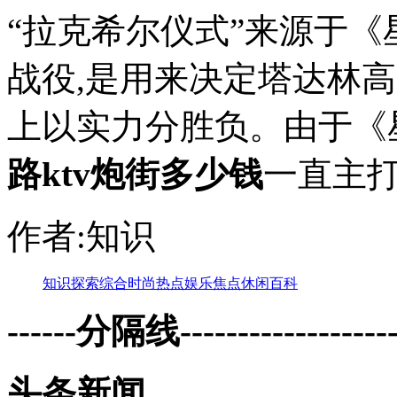
“拉克希尔仪式”来源于《
战役,是用来决定塔达林
上以实力分胜负。由于《
路ktv炮街多少钱
一直主打.
作者:知识
知识
探索
综合
时尚
热点
娱乐
焦点
休闲
百科
------分隔线--------------------
头条新闻