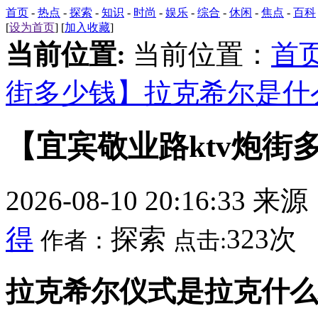
首页
-
热点
-
探索
-
知识
-
时尚
-
娱乐
-
综合
-
休闲
-
焦点
-
百科
[
设为首页
] [
加入收藏
]
当前位置:
当前位置：
首
街多少钱】拉克希尔是什
【宜宾敬业路ktv炮街
2026-08-10 20:16:33 来
得
探索
323次
作者：
点击:
拉克希尔仪式是拉克什么