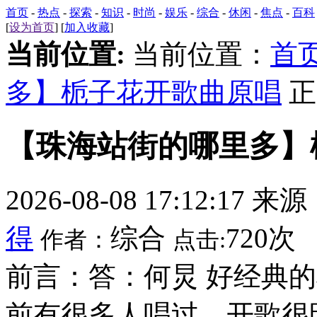
首页
-
热点
-
探索
-
知识
-
时尚
-
娱乐
-
综合
-
休闲
-
焦点
-
百科
[
设为首页
] [
加入收藏
]
当前位置:
当前位置：
首
多】栀子花开歌曲原唱
正
【珠海站街的哪里多】
2026-08-08 17:12:17 来
得
综合
720次
作者：
点击:
前言：答：何炅 好经典
前有很多人唱过，开歌很