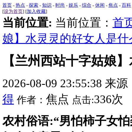
首页
-
热点
-
探索
-
知识
-
时尚
-
娱乐
-
综合
-
休闲
-
焦点
-
百科
[
设为首页
] [
加入收藏
]
当前位置:
当前位置：
首
娘】水灵灵的好女人是什
【兰州西站十字姑娘】
2026-08-09 23:55:38 来
得
焦点
336次
作者：
点击:
农村俗语:“男怕柿子女