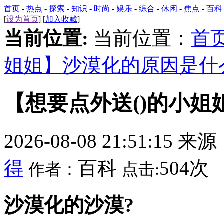
首页
-
热点
-
探索
-
知识
-
时尚
-
娱乐
-
综合
-
休闲
-
焦点
-
百科
[
设为首页
] [
加入收藏
]
当前位置:
当前位置：
首
姐姐】沙漠化的原因是什
【想要点外送()的小
2026-08-08 21:51:15 来
得
百科
504次
作者：
点击:
沙漠化的沙漠?