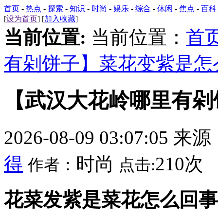
首页
-
热点
-
探索
-
知识
-
时尚
-
娱乐
-
综合
-
休闲
-
焦点
-
百科
[
设为首页
] [
加入收藏
]
当前位置:
当前位置：
首
有剁饼子】菜花变紫是怎
【武汉大花岭哪里有剁
2026-08-09 03:07:05 来
得
时尚
210次
作者：
点击:
花菜发紫是菜花怎么回事