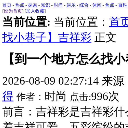
首页
-
热点
-
探索
-
知识
-
时尚
-
娱乐
-
综合
-
休闲
-
焦点
-
百科
[
设为首页
] [
加入收藏
]
当前位置:
当前位置：
首
找小巷子】吉祥彩
正文
【到一个地方怎么找小
2026-08-09 02:27:14 来
得
时尚
996次
作者：
点击:
前言：吉祥彩是吉祥彩什
着吉祥可爱，五彩缤纷的