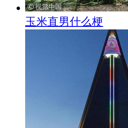
玉米直男什么梗