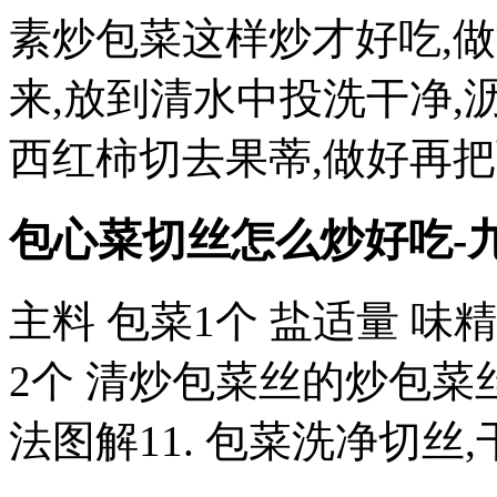
素炒包菜这样炒才好吃,做
来,放到清水中投洗干净,沥
西红柿切去果蒂,做好再
包心菜切丝怎么炒好吃-
主料 包菜1个 盐适量 味
2个 清炒包菜丝的炒包菜
法图解11. 包菜洗净切丝