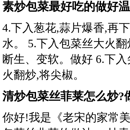
素炒包菜最好吃的做好
温
4.下入葱花,蒜片爆香,
水。 5.下入包菜丝大火
断生、变软。做好 6.下
火翻炒,将尖椒。
清炒包菜丝菲莱怎么炒?
你好!我是《老宋的家常