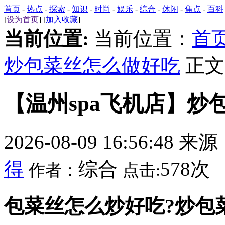
首页
-
热点
-
探索
-
知识
-
时尚
-
娱乐
-
综合
-
休闲
-
焦点
-
百科
[
设为首页
] [
加入收藏
]
当前位置:
当前位置：
首
炒包菜丝怎么做好吃
正文
【温州spa飞机店】炒
2026-08-09 16:56:48 来
得
综合
578次
作者：
点击:
包菜丝怎么炒好吃?炒包