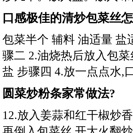
口感极佳的清炒包菜丝怎
包菜半个 辅料 油适量 盐
骤二 2.油烧热后放入包菜
盐 步骤四 4.放一点点水
圆菜炒粉条家常做法?
12.放入姜蒜和红干椒炒香
再倒入包菜丝,开大火翻炒,