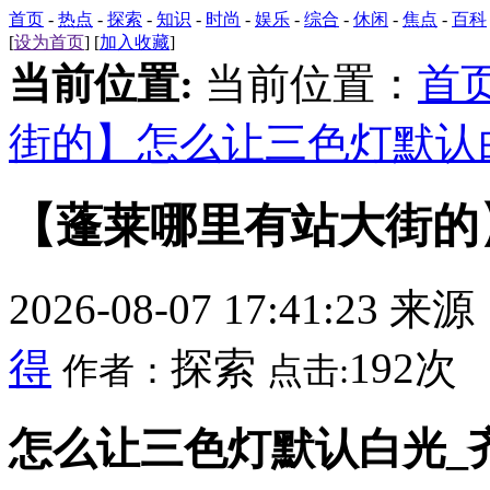
首页
-
热点
-
探索
-
知识
-
时尚
-
娱乐
-
综合
-
休闲
-
焦点
-
百科
[
设为首页
] [
加入收藏
]
当前位置:
当前位置：
首
街的】怎么让三色灯默认
【蓬莱哪里有站大街的
2026-08-07 17:41:23 来
得
探索
192次
作者：
点击:
怎么让三色灯默认白光_