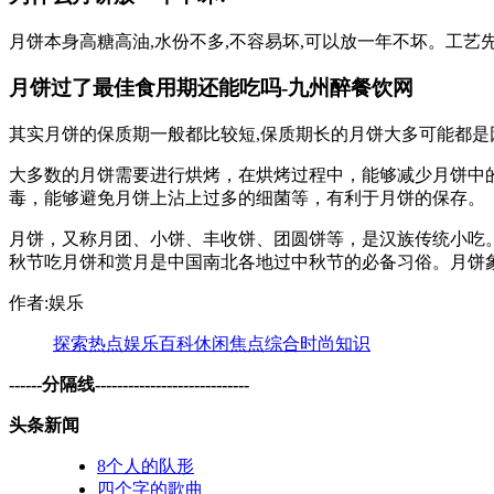
月饼本身高糖高油,水份不多,不容易坏,可以放一年不坏。工艺
月饼过了最佳食用期还能吃吗-九州醉餐饮网
其实月饼的保质期一般都比较短,保质期长的月饼大多可能都是
大多数的月饼需要进行烘烤，在烘烤过程中，能够减少月饼中
毒，能够避免月饼上沾上过多的细菌等，有利于月饼的保存。
月饼，又称月团、小饼、丰收饼、团圆饼等，是汉族传统小吃
秋节吃月饼和赏月是中国南北各地过中秋节的必备习俗。月饼
作者:娱乐
探索
热点
娱乐
百科
休闲
焦点
综合
时尚
知识
------分隔线----------------------------
头条新闻
8个人的队形
四个字的歌曲