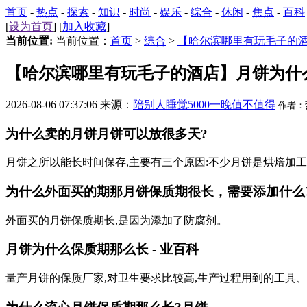
首页
-
热点
-
探索
-
知识
-
时尚
-
娱乐
-
综合
-
休闲
-
焦点
-
百科
[
设为首页
] [
加入收藏
]
当前位置:
当前位置：
首页
>
综合
>
【哈尔滨哪里有玩毛子的
【哈尔滨哪里有玩毛子的酒店】月饼为什
2026-08-06 07:37:06 来源：
陪别人睡觉5000一晚值不值得
作者：
为什么卖的月饼月饼可以放很多天?
月饼之所以能长时间保存,主要有三个原因:不少月饼是烘焙加工
为什么外面买的期那月饼保质期很长，需要添加什么
外面买的月饼保质期长,是因为添加了防腐剂。
月饼为什么保质期那么长 - 业百科
量产月饼的保质厂家,对卫生要求比较高,生产过程用到的工具、