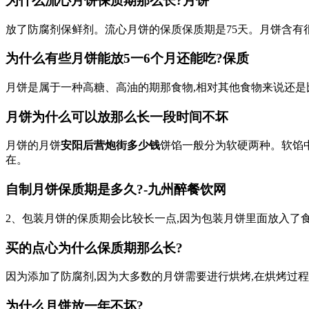
为什么流心月饼保质期那么长?月饼
放了防腐剂保鲜剂。流心月饼的保质保质期是75天。月饼含有很
为什么有些月饼能放5一6个月还能吃?保质
月饼是属于一种高糖、高油的期那食物,相对其他食物来说还是
月饼为什么可以放那么长一段时间不坏
月饼的月饼
安阳后营炮街多少钱
饼馅一般分为软硬两种。软馅中
在。
自制月饼保质期是多久?-九州醉餐饮网
2、包装月饼的保质期会比较长一点,因为包装月饼里面放入了食
买的点心为什么保质期那么长?
因为添加了防腐剂,因为大多数的月饼需要进行烘烤,在烘烤过
为什么月饼放一年不坏?