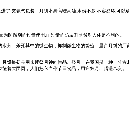
先进了,充氮气包装。月饼本身高糖高油,水份不多,不容易坏,可以
因为防腐剂的过量使用,而过量的防腐剂显然对人体是不利的。一
的水分，杀死其中的微生物，抑制微生物的繁殖。量产月饼的厂
。月饼最初是用来拜祭月神的供品。祭月，在我国是一种十分古
象征着大团圆，人们把它当作节日食品，用它祭月、赠送亲友。