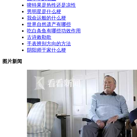
啤特果是热性还是凉性
男明星是什么梗
我命运般的什么梗
世界自然遗产有哪些
吃白条鱼有哪些功效作用
古诗敕勒歌
手表辨别方向的方法
阴阳师于家什么梗
图片新闻