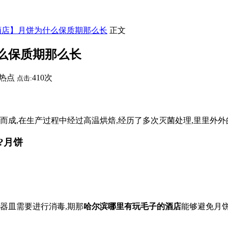
酒店】月饼为什么保质期那么长
正文
么保质期那么长
热点
410次
点击:
而成,在生产过程中经过高温烘焙,经历了多次灭菌处理,里里外
?月饼
器皿需要进行消毒,期那
哈尔滨哪里有玩毛子的酒店
能够避免月