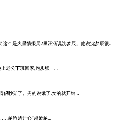
这个是火星情报局2里汪涵说沈梦辰。他说沈梦辰很...
上老公下班回家,跑步频一...
吵架了。男的说饿了,女的就开始...
…越策越开心“越策越...