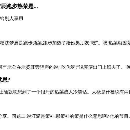
跑步热菜是...
后给别人享用
沈梦辰是跑步频菜,跑步加热了给她男朋友“吃”。嗯,热菜就酱紫 
” 老公在老婆耳旁轻声的说:“吃你呀!”说完便出门上班去了。 晚
意思?
汪涵就联想到了一个很污的热菜成人冷笑话。大概是什梗说有两情侣
享。问题二:说汪涵是策神.那策神的策是什么意思啊? 他的节目…