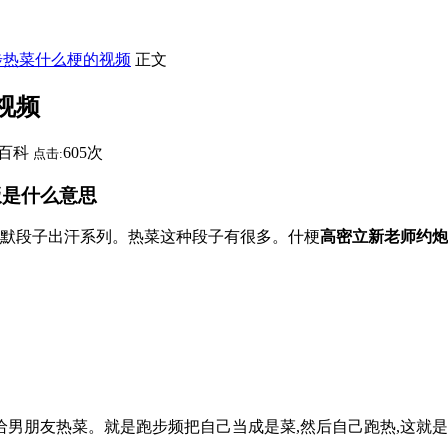
步热菜什么梗的视频
正文
视频
百科
605次
点击:
饭是什么意思
幽默段子出汗系列。热菜这种段子有很多。什梗
高密立新老师约炮
给男朋友热菜。就是跑步频把自己当成是菜,然后自己跑热,这就是