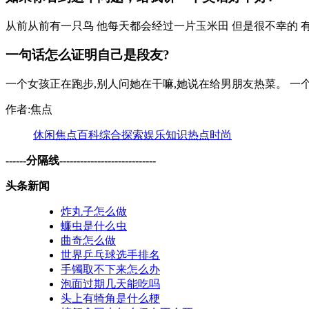
从前从前有一只鸟 他每天都会经过一片玉米田 但是很不幸的 有
一句话怎么证明自己是段友?
一个女孩正在跑步,别人问她在干嘛,她说在给男朋友热菜。 一
作者:焦点
休闲
焦点
百科
综合
探索
娱乐
知识
热点
时尚
------分隔线----------------------------
头条新闻
炸丸子怎么做
蠊虫是什么虫
曲奇怎么做
世界乒乓球选手排名
手镯取不下来怎么办
泡面过期几天能吃吗
头上有犄角是什么梗