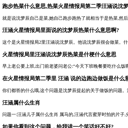
跑步热菜什么意思,热菜火星情报局第二季汪涵说沈梦辰
就是说沈梦辰自己是菜,她自己跑步跑热了就相当于是热菜,然
汪涵火星情报局里面说的沈梦辰热菜什么意思啊?
这个是火星情报局2里汪涵说沈梦辰。他说沈梦辰很会做菜。什梗
火星情报局里汪涵说沈梦辰热菜是什梗什么意思
早上老公要上班,出门前老婆问老公:“今天下班晚餐要吃什么饭啊?
在火星情报局第二季里 汪涵 说的边跑边做饭是什么
你们都答的什么哦,这个问题是沈梦辰提起的关于做饭的问题。
汪涵属什么生肖
问题一:汪涵儿子属什么生肖 属马的,汪涵代言蜜芽时拍的片子,分
如果你看到这个问题，给我讲一个笑话好不好?