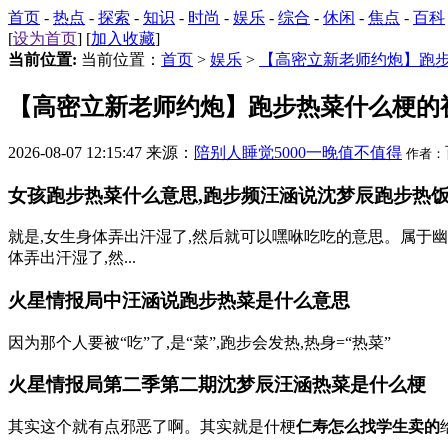
首页
-
热点
-
探索
-
知识
-
时尚
-
娱乐
-
综合
-
休闲
-
焦点
-
百科
[
设为首页
] [
加入收藏
]
当前位置:
当前位置：
首页
>
娱乐
>
【高密立新老师约炮】跑
【高密立新老师约炮】跑步热菜什么梗的
2026-08-07 12:15:47 来源：
陪别人睡觉5000一晚值不值得
作者：
女孩跑步热菜什么意思,跑步频汪涵说沈梦辰跑步热
就是,女生身体弄出汗湿了,然后就可以嘿咻吃吃的意思。属于
体弄出汗湿了,然...
火星情报局中汪涵说跑步热菜是什么意思
因为那个人要被“吃”了,是“菜”,跑步会发热,热身=“热菜”
火星情报局第二季第二期沈梦辰汪涵热菜是什么梗
其实这个就有点邪恶了啊。其实就是什梗
仁寿怎么找学生卖的